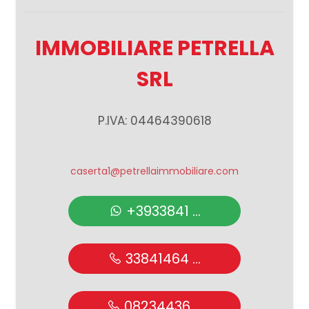
Giardino
IMMOBILIARE PETRELLA
Posto auto/Box
SRL
Balcone/Terrazzo
P.IVA: 04464390618
Ascensore
caserta1@petrellaimmobiliare.com
Arredato
+3933841 ...
Nuova costruzione
33841464 ...
Lusso
08234436 ...