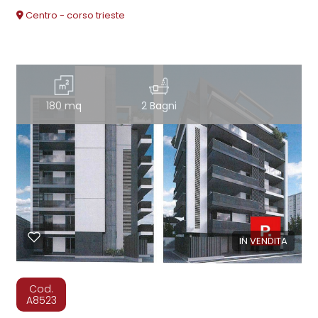
Centro - corso trieste
180 mq
2 Bagni
IN VENDITA
Cod.
A8523