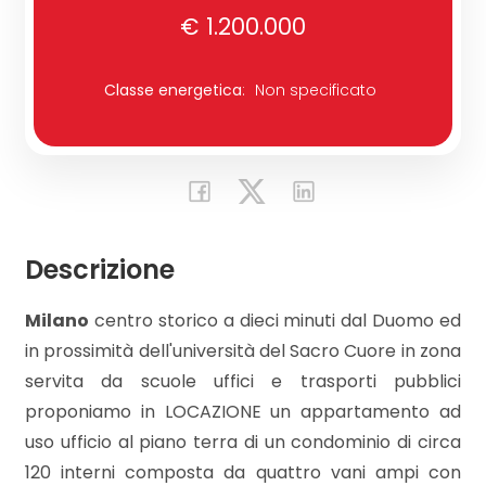
€ 1.200.000
Commerciali
Classe energetica
:
Non specificato
Industriali
Terreni
Descrizione
Prezzo
Milano
centro storico a dieci minuti dal Duomo ed
in prossimità dell'università del Sacro Cuore in zona
servita da scuole uffici e trasporti pubblici
proponiamo in LOCAZIONE un appartamento ad
uso ufficio al piano terra di un condominio di circa
Totale
120 interni composta da quattro vani ampi con