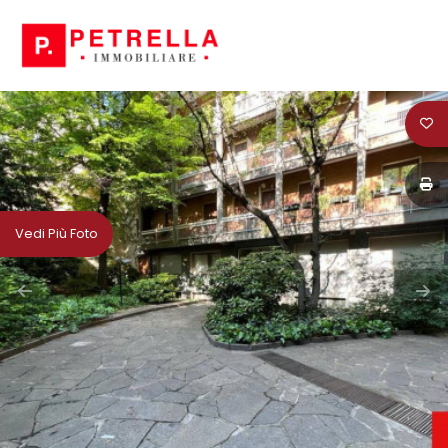
Codice
HOME
CHI
Contratto
SIAMO
Qualsiasi
IN
Vedi Più Foto
VENDITA
Vendita
IN
Affitto
AFFITTO
Scegli
NEWS
dove