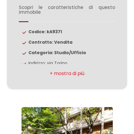
3
Scopri le caratteristiche di questo
immobile
4
Codice: kA9371
5
Contratto: Vendita
Categoria: Studio/Ufficio
5+
Indirizzo: via Torino
Comune: Milano
Bagni
minimi
Zona: Centro Storico
Totale mq: 135 mq
Qualsiasi
Bagni: 2
Locali: 4
1
Posizione: Centrale
2