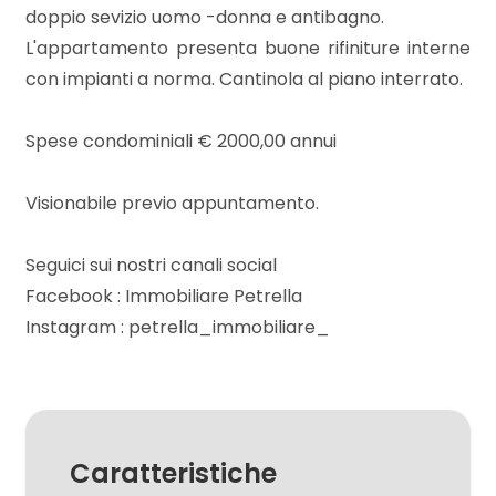
mq
doppio sevizio uomo -donna e antibagno.
L'appartamento presenta buone rifiniture interne
con impianti a norma. Cantinola al piano interrato.
Spese condominiali € 2000,00 annui
Visionabile previo appuntamento.
Locali
minimi
Seguici sui nostri canali social
Facebook : Immobiliare Petrella
Qualsiasi
Instagram : petrella_immobiliare_
1
2
Caratteristiche