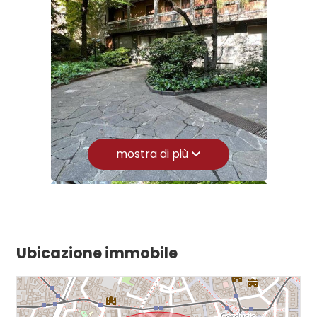
Spese condominio: € 170
3
4
5
mostra di più
5+
Camere
minime
Ubicazione immobile
Qualsiasi
1