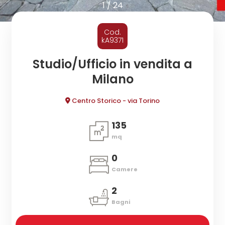
cercare
1
/
24
CONTATTI
Provincia
Cod.
kA9371
Comune
Studio/Ufficio in vendita a
Milano
Centro Storico - via Torino
135
mq
Tipologia
-
0
multiscelta
Camere
2
Qualsiasi
Bagni
Residenziali