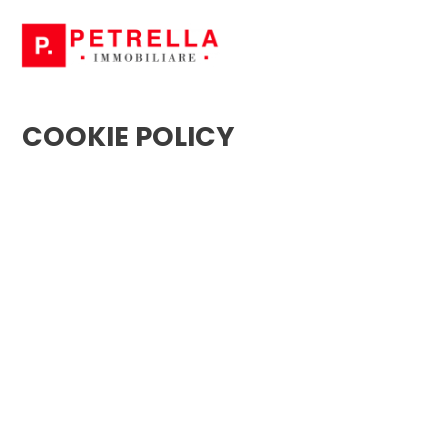
Codice
HOME
CHI
COOKIE POLICY
Contratto
SIAMO
Qualsiasi
IN
VENDITA
Vendita
IN
Affitto
AFFITTO
Scegli
NEWS
dove