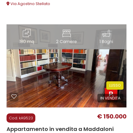
Via Agostino Stellato
180 mq
2 Camere
1 Bagni
LUSSO
IN VENDITA
€ 150.000
Cod. kA9523
Appartamento in vendita a Maddaloni