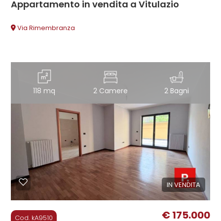
Appartamento in vendita a Vitulazio
Via Rimembranza
118 mq
2 Camere
2 Bagni
IN VENDITA
€ 175.000
Cod. kA9510