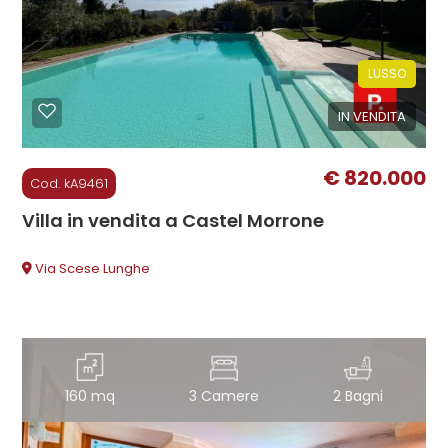
cercare
CONTATTI
Provincia
LUSSO
IN VENDITA
Comune
€ 820.000
Cod. kA9461
Villa in vendita a Castel Morrone
Via Scese Lunghe
Tipologia
-
multiscelta
Qualsiasi
160 mq
3 Camere
2 Bagni
Residenziali