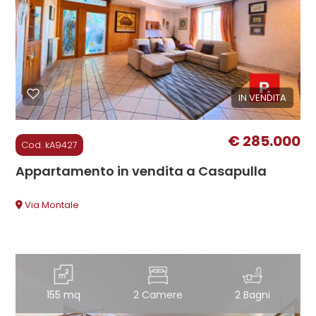
Commerciali
Industriali
IN VENDITA
Terreni
€ 285.000
Cod. kA9427
Appartamento in vendita a Casapulla
Prezzo
Via Montale
155 mq
2 Camere
2 Bagni
Totale