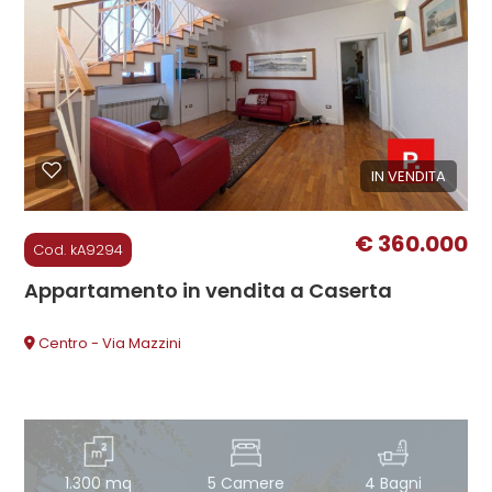
mq
IN VENDITA
Locali
€ 360.000
minimi
Cod. kA9294
Appartamento in vendita a Caserta
Qualsiasi
Centro - Via Mazzini
1
2
1.300 mq
5 Camere
4 Bagni