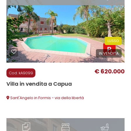
3
4
5
LUSSO
5+
IN VENDITA
€ 620.000
Bagni
Cod. kA9099
minimi
Villa in vendita a Capua
Qualsiasi
Sant'Angelo in Formis - via della libertà
1
2