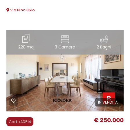
Via Nino Bixio
220 mq
3 Camere
2 Bagni
IN VENDITA
€ 250.000
Cod. kA9514