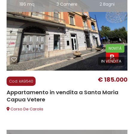
186 mq
3 Camere
2 Bagni
3
4
NOVITÀ
5
IN VENDITA
5+
€ 185.000
Cod. kA9540
Camere
Appartamento in vendita a Santa Maria
minime
Capua Vetere
Corso De Carolis
Qualsiasi
1