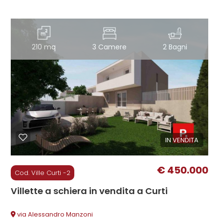
210 mq
3 Camere
2 Bagni
IN VENDITA
€ 450.000
Cod. Ville Curti -2
Villette a schiera in vendita a Curti
via Alessandro Manzoni