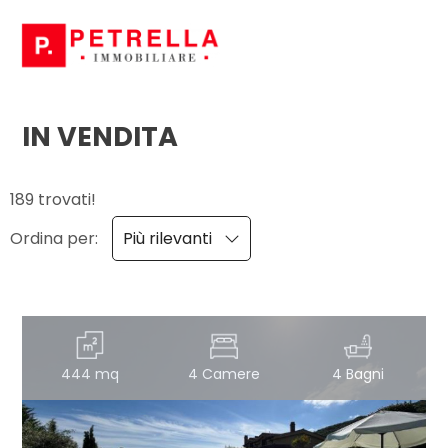
Codice
HOME
CHI
IN VENDITA
Contratto
SIAMO
189 trovati!
Qualsiasi
IN
Ordina per:
Più rilevanti
VENDITA
Vendita
IN
Affitto
AFFITTO
444 mq
4 Camere
4 Bagni
Scegli
NEWS
dove