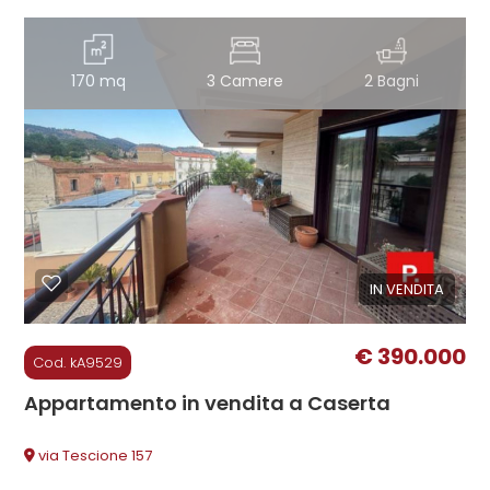
Giardino
170 mq
3 Camere
2 Bagni
Posto auto/Box
Balcone/Terrazzo
Ascensore
IN VENDITA
Arredato
€ 390.000
Cod. kA9529
Nuova costruzione
Appartamento in vendita a Caserta
Lusso
via Tescione 157