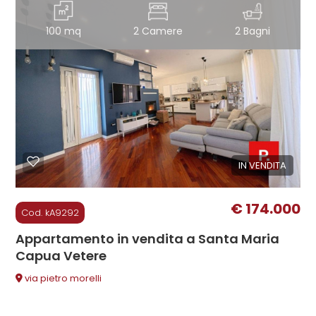
100 mq
2 Camere
2 Bagni
2
3
4
5
IN VENDITA
5+
€ 174.000
Cod. kA9292
Appartamento in vendita a Santa Maria
Altre
Capua Vetere
opzioni
via pietro morelli
-
multiscelta