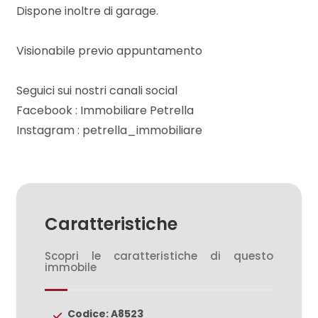
mq
Dispone inoltre di garage.
Visionabile previo appuntamento
Seguici sui nostri canali social
Facebook : Immobiliare Petrella
Instagram : petrella_immobiliare
Locali
minimi
Qualsiasi
Caratteristiche
1
Scopri le caratteristiche di questo
immobile
2
Codice: A8523