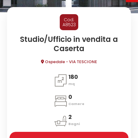
cercare
1
/
3
CONTATTI
Provincia
Cod.
A8523
Comune
Studio/Ufficio in vendita a
Caserta
Ospedale - VIA TESCIONE
180
mq
Tipologia
-
0
multiscelta
Camere
2
Qualsiasi
Bagni
Residenziali