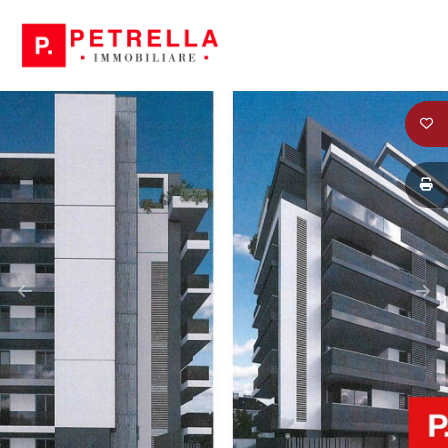
Codice
HOME
CHI
Contratto
SIAMO
Qualsiasi
IN
VENDITA
Vendita
IN
Affitto
AFFITTO
Scegli
NEWS
dove