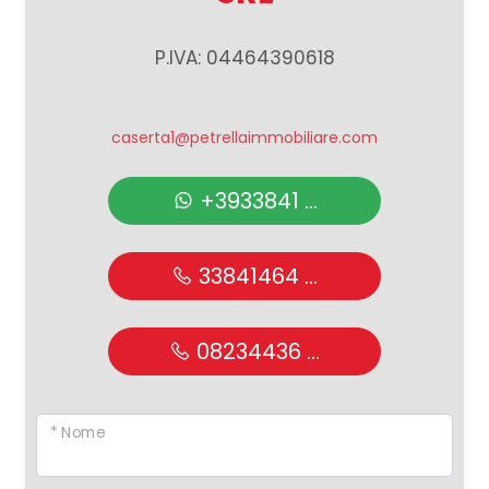
Giardino
P.IVA: 04464390618
Posto auto/Box
caserta1@petrellaimmobiliare.com
Balcone/Terrazzo
+3933841 ...
Ascensore
33841464 ...
Arredato
08234436 ...
Nuova costruzione
Lusso
* Nome