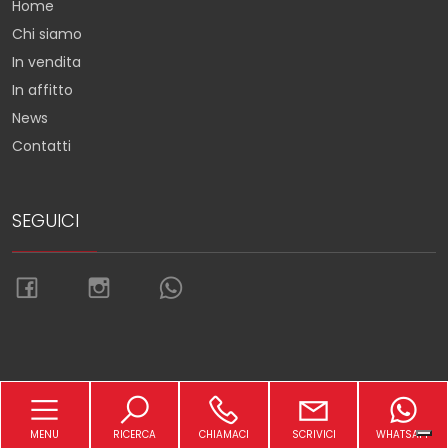
Home
Chi siamo
In vendita
In affitto
News
Contatti
SEGUICI
Torna su
MENU
RICERCA
CHIAMACI
SCRIVICI
WHATSAPP