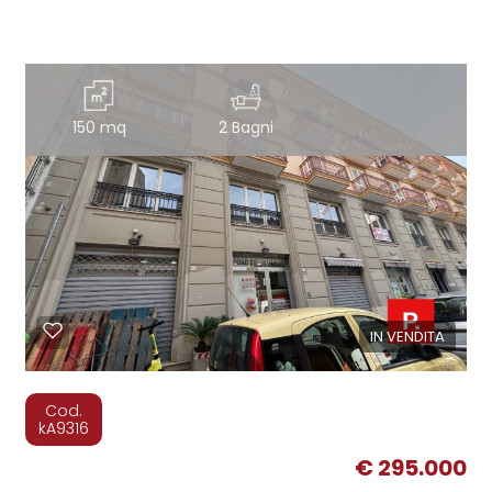
150 mq
2 Bagni
IN VENDITA
Cod.
kA9316
€ 295.000