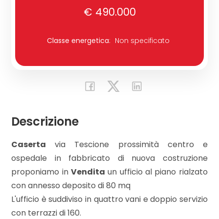
€ 490.000
Commerciali
Classe energetica
:
Non specificato
Industriali
Terreni
Descrizione
Prezzo
Caserta
via Tescione prossimità centro e
ospedale in fabbricato di nuova costruzione
proponiamo in
Vendita
un ufficio al piano rialzato
con annesso deposito di 80 mq
L'ufficio è suddiviso in quattro vani e doppio servizio
Totale
con terrazzi di 160.