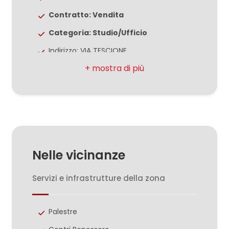
3
Contratto: Vendita
4
Categoria: Studio/Ufficio
Indirizzo: VIA TESCIONE
5
Comune: Caserta
Zona: Ospedale
5+
Totale mq: 180 mq
Bagni: 2
Bagni
minimi
Locali: 4
Nelle vicinanze
Stato conservazione: Ottimo
Qualsiasi
Riscaldamento: Autonomo
Servizi e infrastrutture della zona
1
Palestre
2