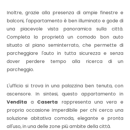
3
Inoltre, grazie alla presenza di ampie finestre e
4
balconi, l'appartamento è ben illuminato e gode di
una piacevole vista panoramica sulla città.
5
Completa la proprietà un comodo bon auto
situato al piano seminterrato, che permette di
5+
parcheggiare l'auto in tutta sicurezza e senza
dover perdere tempo alla ricerca di un
parcheggio.
Bagni
minimi
L'ufficio si trova in una palazzina ben tenuta, con
ascensore. In sintesi, questo appartamento in
Qualsiasi
Vendita
a
Caserta
rappresenta una vera e
propria occasione imperdibile per chi cerca una
1
soluzione abitativa comoda, elegante e pronta
all'uso, in una delle zone più ambite della città.
2