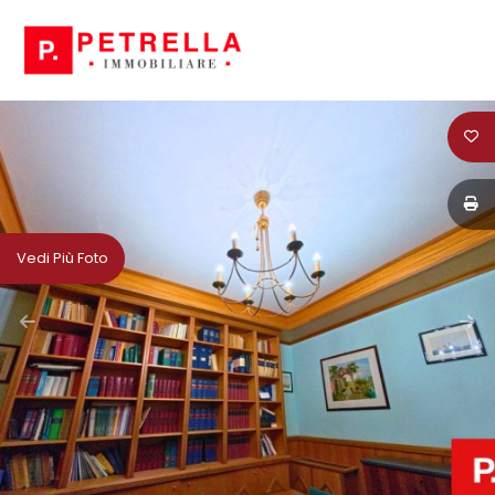
Codice
HOME
CHI
Contratto
SIAMO
Qualsiasi
IN
Vedi Più Foto
VENDITA
Vendita
IN
Affitto
AFFITTO
Scegli
NEWS
dove