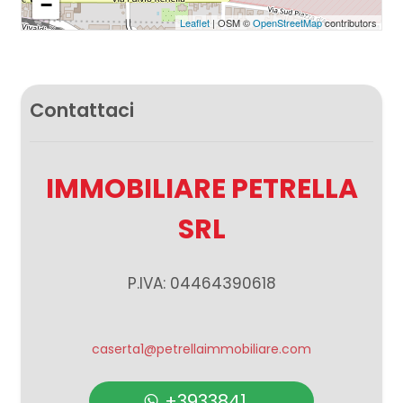
−
Leaflet
| OSM ©
OpenStreetMap
contributors
Contattaci
IMMOBILIARE PETRELLA
SRL
P.IVA: 04464390618
caserta1@petrellaimmobiliare.com
+3933841 ...