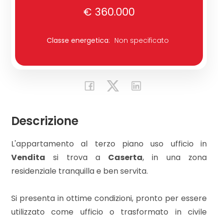
€ 360.000
Commerciali
Classe energetica
:
Non specificato
Industriali
Terreni
Descrizione
Prezzo
L'appartamento al terzo piano uso ufficio in
Vendita
si trova a
Caserta
, in una zona
residenziale tranquilla e ben servita.
Si presenta in ottime condizioni, pronto per essere
Totale
utilizzato come ufficio o trasformato in civile