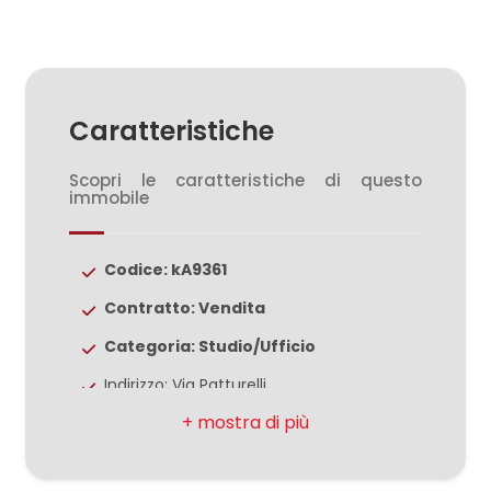
3
Caratteristiche
4
Scopri le caratteristiche di questo
5
immobile
5+
Codice: kA9361
Contratto: Vendita
Camere
Categoria: Studio/Ufficio
minime
Indirizzo: Via Patturelli
Qualsiasi
Comune: Caserta
Totale mq: 150 mq
1