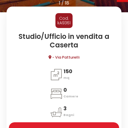
cercare
1
/
18
CONTATTI
Provincia
Cod.
kA9361
Comune
Studio/Ufficio in vendita a
Caserta
- Via Patturelli
150
mq
Tipologia
-
0
multiscelta
Camere
3
Qualsiasi
Bagni
Residenziali