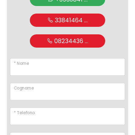
33841464 ...
08234436 ...
* Nome
Cognome
* Telefono