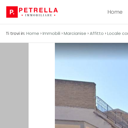
Home
Codice
HOME
›
›
›
›
Ti trovi in:
Home
Immobili
Marcianise
Affitto
Locale c
CHI
Contratto
SIAMO
Qualsiasi
IN
VENDITA
Vendita
IN
Affitto
AFFITTO
Scegli
NEWS
dove