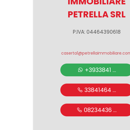
IMMOBILIARE
PETRELLA SRL
3
P.IVA: 04464390618
4
5
caserta1@petrellaimmobiliare.co
5+
+3933841 ...
Camere
33841464 ...
minime
08234436 ...
Qualsiasi
1