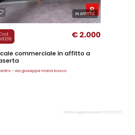
IN AFFITTO
€ 2.000
Cod.
A9339
cale commerciale in affitto a
aserta
entro - via giuseppe maria bosco
Ultimo aggiornamento 22/10/2021