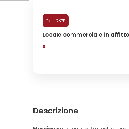
Commerciali
Cod. 7875
Industriali
Locale commerciale in affitt
Terreni
Prezzo
Descrizione
Totale
Marcianise
zona centro nel cuore 