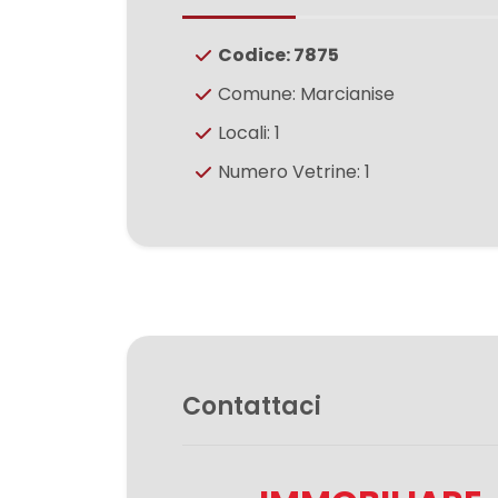
3
Codice: 7875
4
Comune: Marcianise
Locali: 1
5
Numero Vetrine: 1
5+
Bagni
minimi
Qualsiasi
Contattaci
1
2