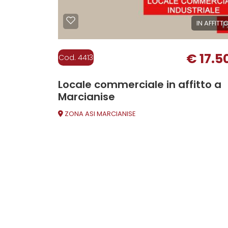
Giardino
IN AFFITT
Posto auto/Box
€ 17.5
Cod. 4413
Balcone/Terrazzo
Locale commerciale in affitto a
Marcianise
Ascensore
ZONA ASI MARCIANISE
Arredato
Nuova costruzione
Lusso