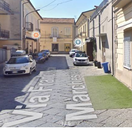
1
/
5