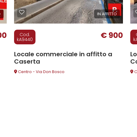
O
IN AFFITTO
00
€ 900
Cod.
kA9440
k
Locale commerciale in affitto a
Lo
Caserta
C
Centro - Via Don Bosco
C