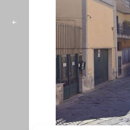
cercare
CONTATTI
Provincia
Comune
Tipologia
-
multiscelta
Qualsiasi
Residenziali