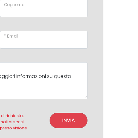
Cognome
* Email
i richiesta,
INVIA
nali ai sensi
 preso visione