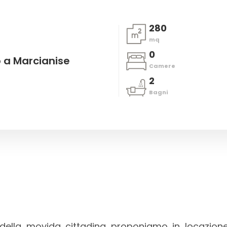
280
mq
0
o a Marcianise
Camere
2
Bagni
della movida cittadina proponiamo in locazio