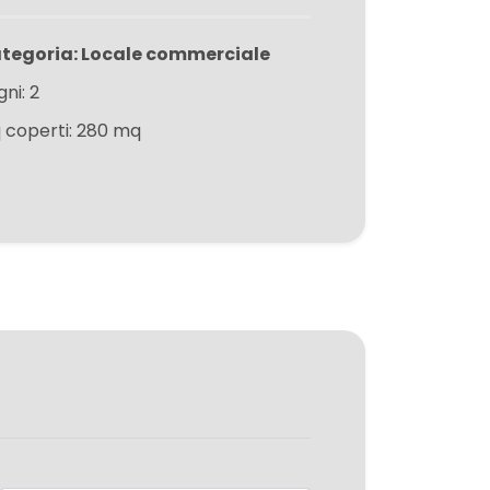
tegoria: Locale commerciale
ni: 2
 coperti: 280 mq