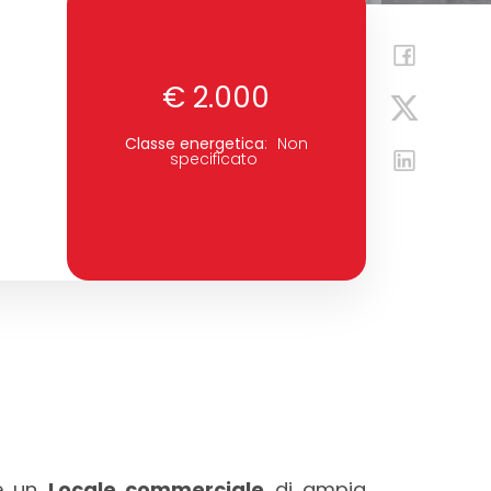
€ 2.000
Classe energetica
:
Non
specificato
ne un
Locale commerciale
di ampia