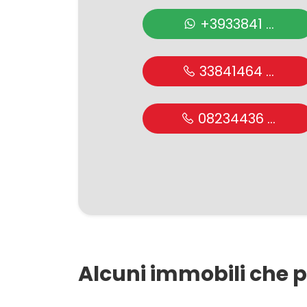
+3933841 ...
2
33841464 ...
3
4
08234436 ...
5
5+
Altre
opzioni
Alcuni immobili che p
-
multiscelta
280 mq
2 Bagni