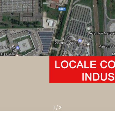
1
/
3