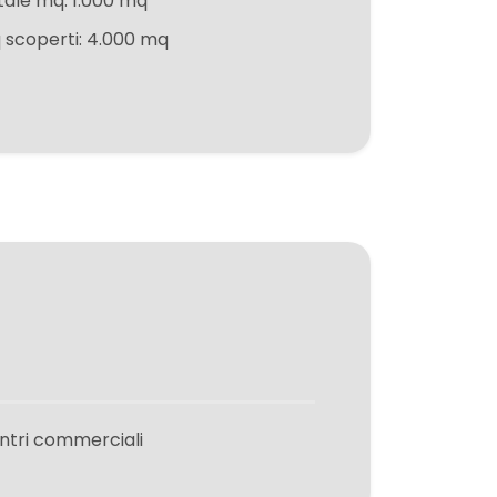
tale mq: 1.000 mq
 scoperti: 4.000 mq
ntri commerciali