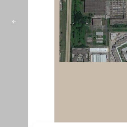
cercare
CONTATTI
Provincia
Comune
Tipologia
-
multiscelta
Qualsiasi
Residenziali