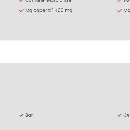
Comune: Marcianise
To
Mq coperti: 1.400 mq
Mq
Bar
Ce