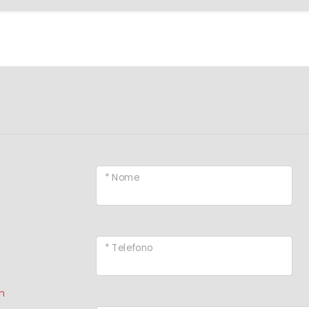
* Nome
* Telefono
m