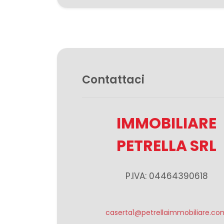
3
4
Contattaci
5
5+
IMMOBILIARE
PETRELLA SRL
Camere
minime
P.IVA: 04464390618
Qualsiasi
caserta1@petrellaimmobiliare.co
1