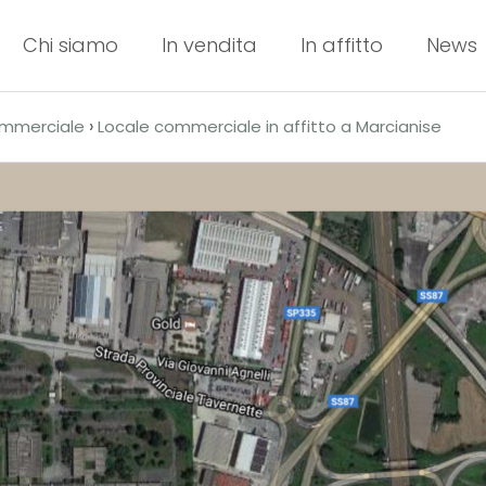
Chi siamo
In vendita
In affitto
News
›
ommerciale
Locale commerciale in affitto a Marcianise