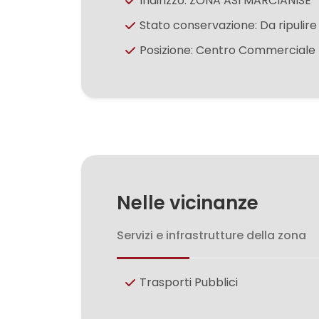
Indirizzo: ZONA ASI MARCIANISE
3
Stato conservazione: Da ripulire
4
Posizione: Centro Commerciale
5
5+
Bagni
minimi
Nelle vicinanze
Servizi e infrastrutture della zona
Qualsiasi
1
Trasporti Pubblici
2