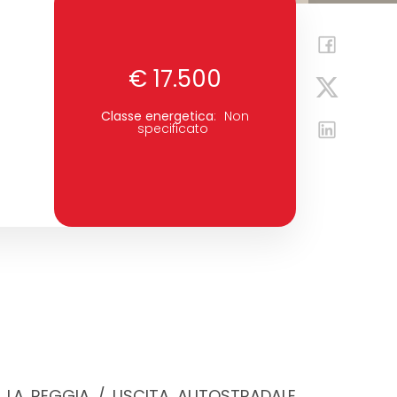
€ 17.500
Classe energetica
:
Non
specificato
 LA REGGIA / USCITA AUTOSTRADALE