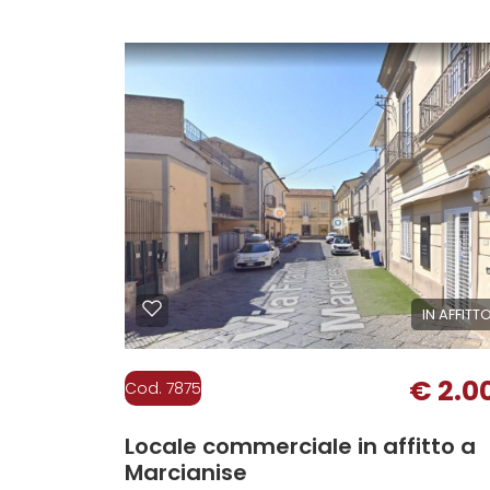
Giardino
Posto auto/Box
Balcone/Terrazzo
Ascensore
Arredato
IN AFFITT
Nuova costruzione
€ 2.0
Cod. 7875
Lusso
Locale commerciale in affitto a
Marcianise