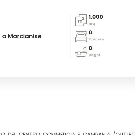
1.000
mq
0
o a Marcianise
Camere
0
Bagni
SO DEL CENTRO COMMERCIALE CAMPANIA /OUTLET