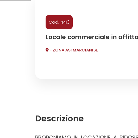
Commerciali
Cod. 4413
Industriali
Locale commerciale in affitt
- ZONA ASI MARCIANISE
Terreni
Prezzo
Descrizione
Totale
PROPONIAMO IN LOCAZIONE A RIDOS