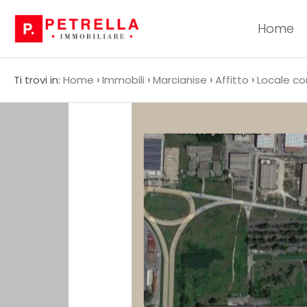
Home
Codice
HOME
›
›
›
›
Ti trovi in:
Home
Immobili
Marcianise
Affitto
Locale c
CHI
Contratto
SIAMO
Qualsiasi
IN
VENDITA
Vendita
IN
Affitto
AFFITTO
Scegli
NEWS
dove