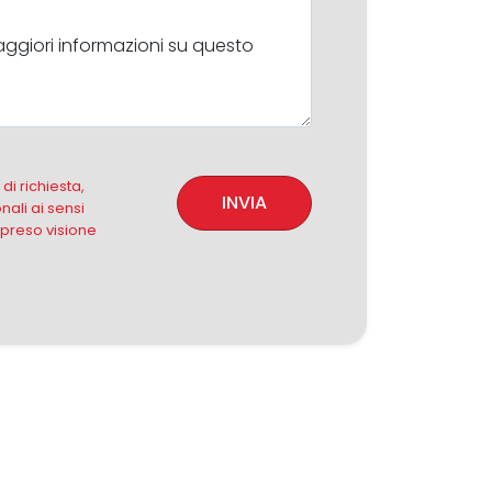
i richiesta,
INVIA
nali ai sensi
 preso visione
45 mq
1 Bagni