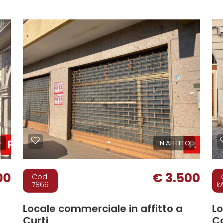
O
IN AFFITTO
00
€ 3.500
Cod.
7869
k
Locale commerciale in affitto a
Lo
Curti
C