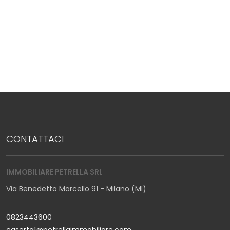
Giardino
Posto auto/Box
Balcone/Terrazzo
Ascensore
CONTATTACI
Arredato
Nuova costruzione
IMMOBILIARE PETRELLA SRL
Via Benedetto Marcello 91 - Milano (MI)
Lusso
0823443600
caserta1@petrellaimmobiliare.com