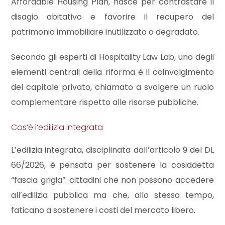
cercare
Affordable Housing Plan, nasce per contrastare il
CONTATTI
disagio abitativo e favorire il recupero del
Provincia
patrimonio immobiliare inutilizzato o degradato.
Secondo gli esperti di Hospitality Law Lab, uno degli
Comune
elementi centrali della riforma è il coinvolgimento
del capitale privato, chiamato a svolgere un ruolo
complementare rispetto alle risorse pubbliche.
Cos’è l’edilizia integrata
Tipologia
L’edilizia integrata, disciplinata dall’articolo 9 del DL
-
66/2026, è pensata per sostenere la cosiddetta
multiscelta
“fascia grigia”: cittadini che non possono accedere
Qualsiasi
all’edilizia pubblica ma che, allo stesso tempo,
faticano a sostenere i costi del mercato libero.
Residenziali