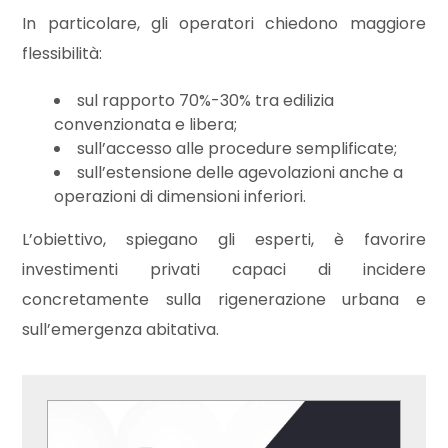
In particolare, gli operatori chiedono maggiore
flessibilità:
3
sul rapporto 70%-30% tra edilizia
4
convenzionata e libera;
sull’accesso alle procedure semplificate;
sull’estensione delle agevolazioni anche a
5
operazioni di dimensioni inferiori.
5+
L’obiettivo, spiegano gli esperti, è favorire
investimenti privati capaci di incidere
concretamente sulla rigenerazione urbana e
Camere
minime
sull’emergenza abitativa.
Qualsiasi
1