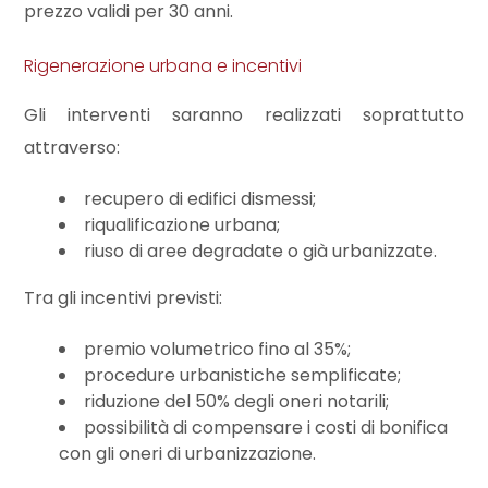
mq
prezzo validi per 30 anni.
Rigenerazione urbana e incentivi
Gli interventi saranno realizzati soprattutto
attraverso:
recupero di edifici dismessi;
Locali
riqualificazione urbana;
minimi
riuso di aree degradate o già urbanizzate.
Tra gli incentivi previsti:
Qualsiasi
premio volumetrico fino al 35%;
1
procedure urbanistiche semplificate;
riduzione del 50% degli oneri notarili;
possibilità di compensare i costi di bonifica
2
con gli oneri di urbanizzazione.