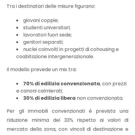
Tra i destinatari delle misure figurano:
Commerciali
giovani coppie;
studenti universitari;
Industriali
lavoratori fuori sede;
genitori separati;
nuclei coinvolti in progetti di cohousing e
Terreni
coabitazione intergenerazionale.
Il modello prevede un mix tra:
Prezzo
70% di edilizia convenzionata
, con prezzi
e canoni calmierati;
30% di edilizia libera
non convenzionata.
Per gli immobili convenzionati è prevista una
riduzione minima del 33% rispetto ai valori di
mercato della zona, con vincoli di destinazione e
Totale