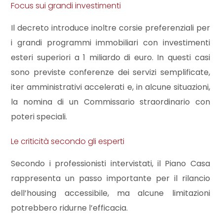
3
Focus sui grandi investimenti
Il decreto introduce inoltre corsie preferenziali per
4
i grandi programmi immobiliari con investimenti
esteri superiori a 1 miliardo di euro. In questi casi
5
sono previste conferenze dei servizi semplificate,
iter amministrativi accelerati e, in alcune situazioni,
5+
la nomina di un Commissario straordinario con
poteri speciali.
Bagni
minimi
Le criticità secondo gli esperti
Secondo i professionisti intervistati, il Piano Casa
Qualsiasi
rappresenta un passo importante per il rilancio
1
dell’housing accessibile, ma alcune limitazioni
potrebbero ridurne l’efficacia.
2