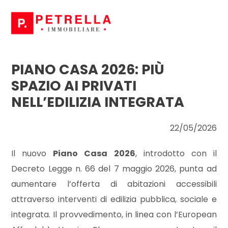
Codice
HOME
CHI
PIANO CASA 2026: PIÙ
Contratto
SIAMO
SPAZIO AI PRIVATI
NELL’EDILIZIA INTEGRATA
Qualsiasi
IN
22/05/2026
VENDITA
Vendita
Il nuovo
Piano Casa 2026
, introdotto con il
IN
Affitto
Decreto Legge n. 66 del 7 maggio 2026, punta ad
AFFITTO
aumentare l’offerta di abitazioni accessibili
attraverso interventi di edilizia pubblica, sociale e
Scegli
NEWS
dove
integrata. Il provvedimento, in linea con l’European