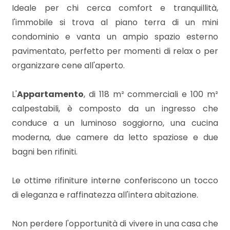
mq
Ideale per chi cerca comfort e tranquillità,
l'immobile si trova al piano terra di un mini
condominio e vanta un ampio spazio esterno
pavimentato, perfetto per momenti di relax o per
organizzare cene all'aperto.
L'
Appartamento
, di 118 m² commerciali e 100 m²
Locali
calpestabili, è composto da un ingresso che
minimi
conduce a un luminoso soggiorno, una cucina
moderna, due camere da letto spaziose e due
Qualsiasi
bagni ben rifiniti.
1
Le ottime rifiniture interne conferiscono un tocco
di eleganza e raffinatezza all'intera abitazione.
2
Non perdere l'opportunità di vivere in una casa che