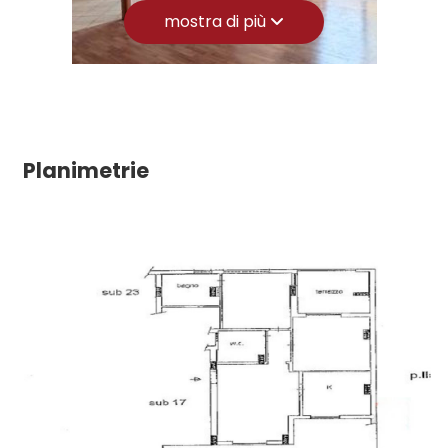
mostra di più
Uffici comunali
Giardino
Posto auto/Box
Balcone/Terrazzo
Planimetrie
Ascensore
Arredato
Nuova costruzione
Lusso