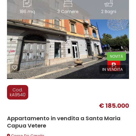
186 mq
3 Camere
2 Bagni
NOVITÀ
IN VENDITA
Cod.
kA9540
€ 185.000
Appartamento in vendita a Santa Maria
Capua Vetere
Corso De Carolis