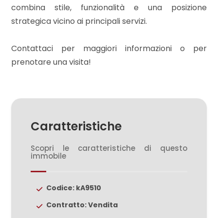
3
combina stile, funzionalità e una posizione
strategica vicino ai principali servizi.
4
Contattaci per maggiori informazioni o per
5
prenotare una visita!
5+
Bagni
Caratteristiche
minimi
Scopri le caratteristiche di questo
immobile
Qualsiasi
Codice: kA9510
1
Contratto: Vendita
2