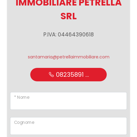
IMMOBILIARE PETRELLA
SRL
P.IVA: 04464390618
santamaria@petrellaimmobiliare.com
08235891 ...
* Nome
Cognome