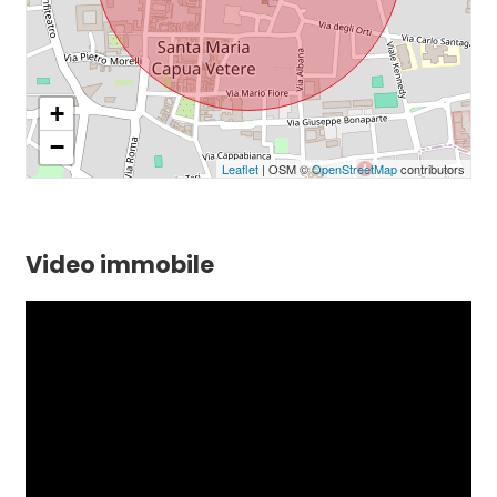
+
−
Leaflet
| OSM ©
OpenStreetMap
contributors
Video immobile