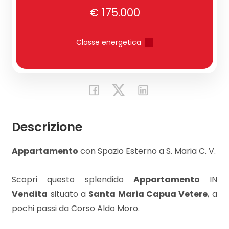
€ 175.000
Commerciali
Classe energetica
:
F
Industriali
Terreni
Descrizione
Prezzo
Appartamento
con Spazio Esterno a S. Maria C. V.
Scopri questo splendido
Appartamento
IN
Vendita
situato a
Santa Maria Capua Vetere
, a
pochi passi da Corso Aldo Moro.
Totale