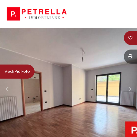
Codice
HOME
CHI
Contratto
SIAMO
Qualsiasi
IN
Vedi Più Foto
VENDITA
Vendita
IN
Affitto
AFFITTO
Scegli
NEWS
dove