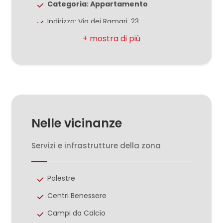
Categoria: Appartamento
Indirizzo: Via dei Ramari, 23
3
Comune: Santa Maria Capua Vetere
Totale mq: 118 mq
4
Camere: 2
5
Bagni: 2
Locali: 3
5+
Nelle vicinanze
Stato conservazione: Ottimo
Piano: Piano terra
Servizi e infrastrutture della zona
Camere
Piani totali: 4
minime
Riscaldamento: Autonomo
Palestre
Qualsiasi
Ascensore: Si
Centri Benessere
Appartamenti Totali: 8
Campi da Calcio
1