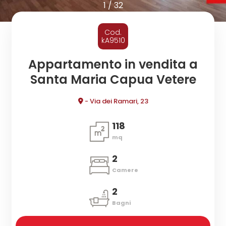
cercare
1
/
32
CONTATTI
Provincia
Cod.
kA9510
Comune
Appartamento in vendita a
Santa Maria Capua Vetere
- Via dei Ramari, 23
118
mq
Tipologia
-
2
multiscelta
Camere
2
Qualsiasi
Bagni
Residenziali