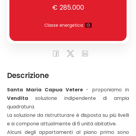
€ 285.000
Commerciali
Classe energetica
:
G
Industriali
Terreni
Descrizione
Prezzo
Santa Maria Capua Vetere
- proponiamo in
Vendita
soluzione indipendente di ampia
quadratura.
La soluzione da ristrutturare è disposta su più livelli
e si compone attualmente di 6 unità abitative.
Totale
Alcuni degli appartamenti al piano primo sono