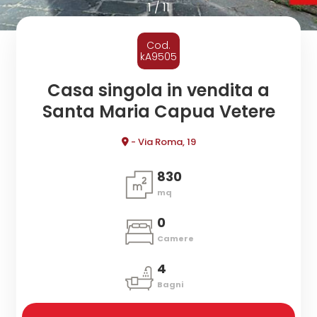
cercare
1
/
11
CONTATTI
Provincia
Cod.
kA9505
Comune
Casa singola in vendita a
Santa Maria Capua Vetere
- Via Roma, 19
830
mq
Tipologia
-
0
multiscelta
Camere
4
Qualsiasi
Bagni
Residenziali