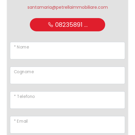
santamaria@petrellaimmobiliare.com
08235891 ...
* Nome
Cognome
* Telefono
* Email