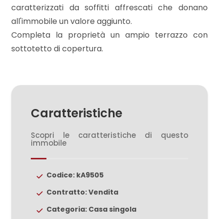
mq
caratterizzati da soffitti affrescati che donano
all'immobile un valore aggiunto.
Completa la proprietà un ampio terrazzo con
sottotetto di copertura.
Locali
minimi
Caratteristiche
Scopri le caratteristiche di questo
Qualsiasi
immobile
1
Codice: kA9505
2
Contratto: Vendita
Categoria: Casa singola