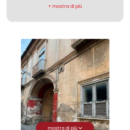
3
4
5
5+
Camere
minime
Qualsiasi
mostra di più
1