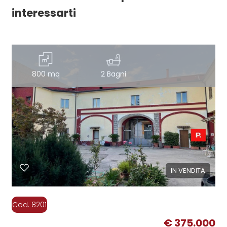
interessarti
800 mq
2 Bagni
IN VENDITA
Cod. 8201
€ 375.000