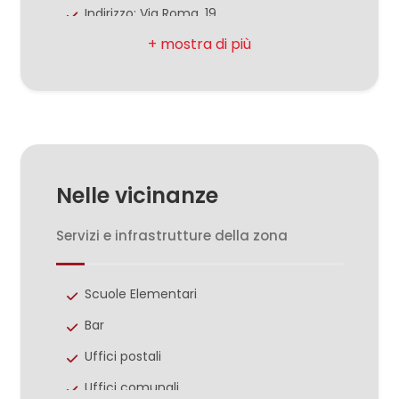
3
Indirizzo: Via Roma, 19
Comune: Santa Maria Capua Vetere
4
Totale mq: 830 mq
5
Bagni: 4
Locali: 20
5+
Stato conservazione: Da ristrutturare
Nelle vicinanze
Piano: Multipiano
Bagni
Anno di costruzione: 1800
Servizi e infrastrutture della zona
minimi
Posizione: Centrale
Qualsiasi
Scuole Elementari
Bar
1
Uffici postali
Uffici comunali
2