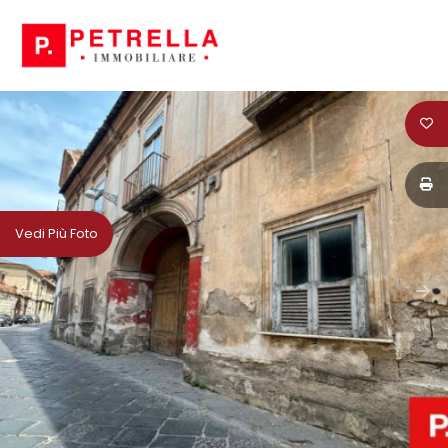
Codice
HOME
CHI
Contratto
SIAMO
Qualsiasi
IN
Vedi Più Foto
VENDITA
Vendita
IN
Affitto
AFFITTO
Scegli
NEWS
dove