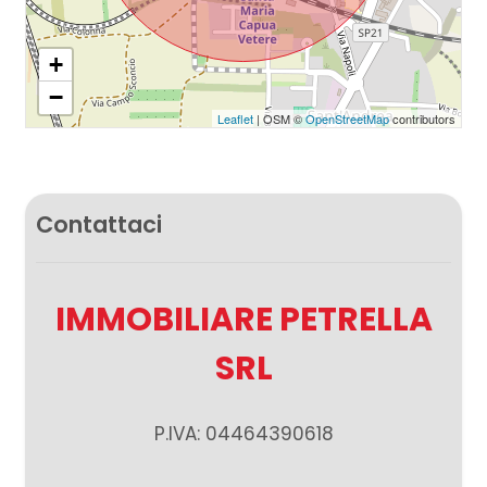
Giardino
+
−
Posto auto/Box
Leaflet
| OSM ©
OpenStreetMap
contributors
Balcone/Terrazzo
Contattaci
Ascensore
Arredato
IMMOBILIARE PETRELLA
SRL
Nuova costruzione
Lusso
P.IVA: 04464390618