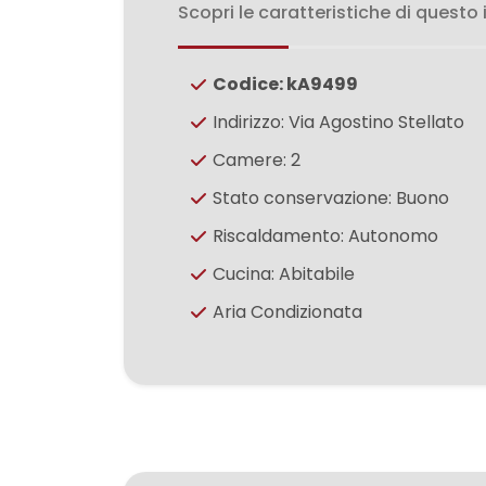
3
Scopri le caratteristiche di questo
4
Codice: kA9499
Indirizzo: Via Agostino Stellato
5
Camere: 2
5+
Stato conservazione: Buono
Riscaldamento: Autonomo
Bagni
Cucina: Abitabile
minimi
Aria Condizionata
Qualsiasi
1
2