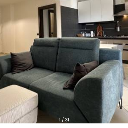
1
/
31