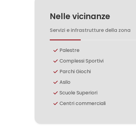
Nelle vicinanze
3
Servizi e infrastrutture della zona
4
Palestre
5
Complessi Sportivi
5+
Parchi Giochi
Asilo
Camere
Scuole Superiori
minime
Centri commerciali
Qualsiasi
1