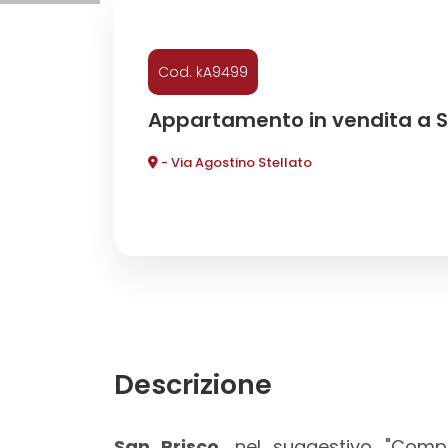
Commerciali
Cod. kA9499
Industriali
Appartamento in vendita a S
- Via Agostino Stellato
Terreni
Prezzo
Descrizione
Totale
San Prisco
, nel suggestivo "Compl