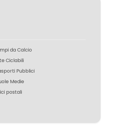
mpi da Calcio
te Ciclabili
asporti Pubblici
uole Medie
ici postali