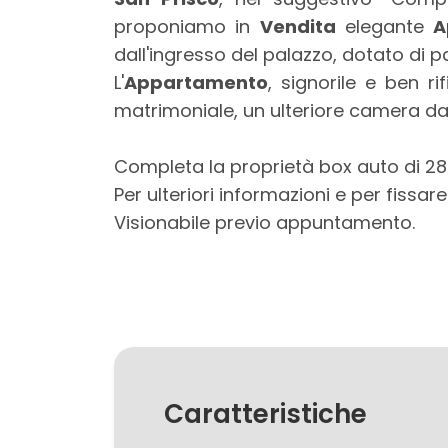
mq
proponiamo in
Vendita
elegante
A
dall'ingresso del palazzo, dotato di pa
L'
Appartamento
, signorile e ben 
matrimoniale, un ulteriore camera da l
Completa la proprietà box auto di 28
Per ulteriori informazioni e per fiss
Locali
Visionabile previo appuntamento.
minimi
Qualsiasi
1
2
Caratteristiche