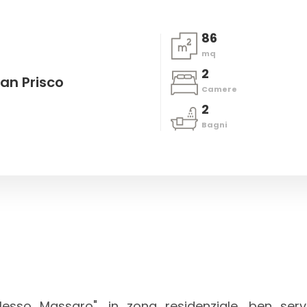
86
mq
2
an Prisco
Camere
2
Bagni
esso Massaro", in zona residenziale, ben servi