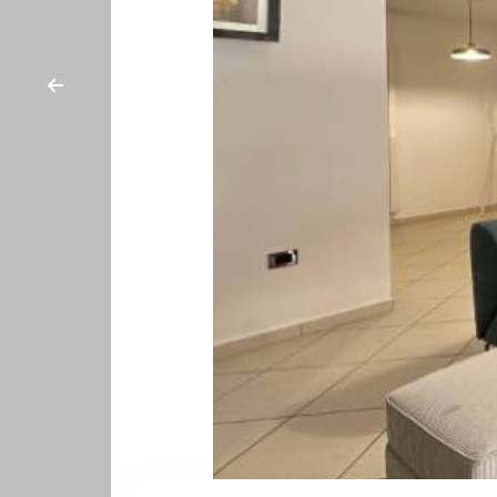
cercare
CONTATTI
Provincia
Comune
Tipologia
-
multiscelta
Qualsiasi
Residenziali