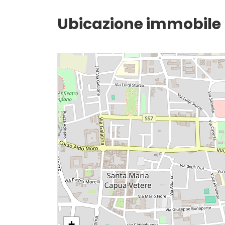
Ubicazione immobile
Giardino
Posto auto/Box
Balcone/Terrazzo
Ascensore
Arredato
Nuova costruzione
Lusso
+