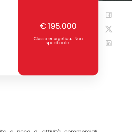
€ 195.000
Classe energetica
:
Non
specificato
ta e ricca di attività commerciali,