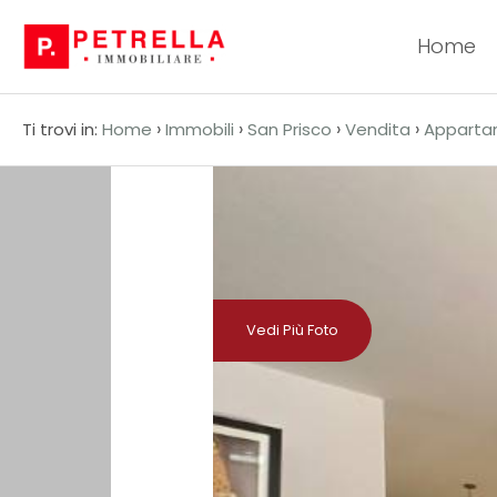
Home
Codice
HOME
›
›
›
›
Ti trovi in:
Home
Immobili
San Prisco
Vendita
Apparta
CHI
Contratto
SIAMO
Qualsiasi
IN
VENDITA
Vendita
Vedi Più Foto
IN
Affitto
AFFITTO
Scegli
NEWS
dove