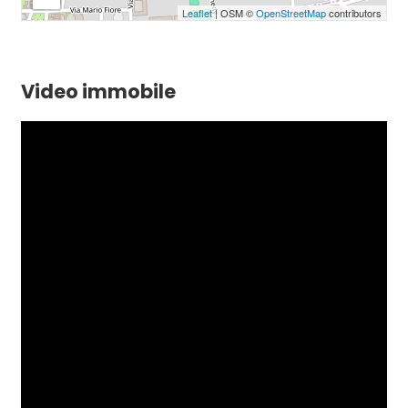
Leaflet
| OSM ©
OpenStreetMap
contributors
Video immobile