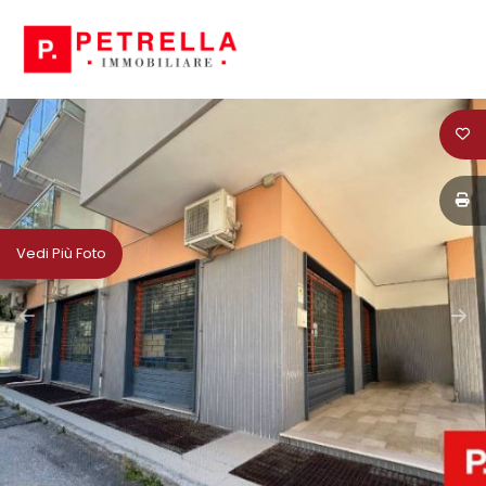
Codice
HOME
CHI
Contratto
SIAMO
Qualsiasi
IN
Vedi Più Foto
VENDITA
Vendita
IN
Affitto
AFFITTO
Scegli
NEWS
dove