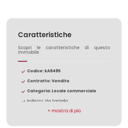
3
4
Caratteristiche
5
Scopri le caratteristiche di questo
5+
immobile
Bagni
Codice: kA9495
minimi
Contratto: Vendita
Categoria: Locale commerciale
Qualsiasi
Indirizzo: Via Santella
1
Comune: Santa Maria Capua Vetere
Totale mq: 240 mq
2