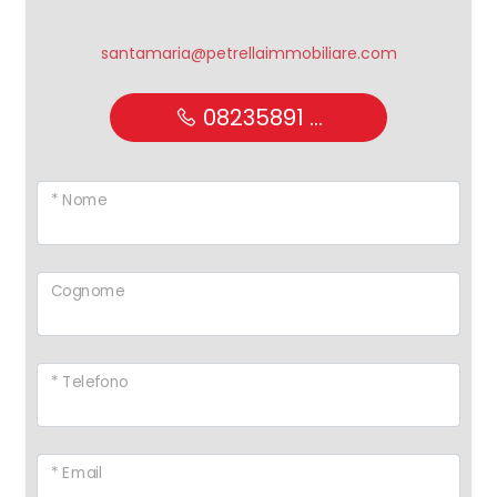
santamaria@petrellaimmobiliare.com
08235891 ...
* Nome
Cognome
* Telefono
* Email