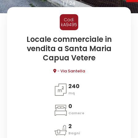
cercare
1
/
24
CONTATTI
Provincia
Cod.
kA9495
Comune
Locale commerciale in
vendita a Santa Maria
Capua Vetere
- Via Santella
Tipologia
240
-
mq
multiscelta
0
Camere
Qualsiasi
2
Bagni
Residenziali