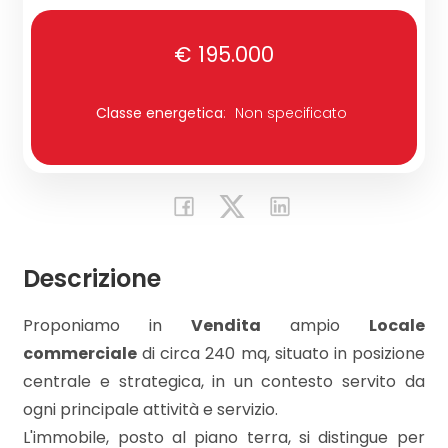
€ 195.000
Commerciali
Industriali
Classe energetica
:
Non specificato
Terreni
Prezzo
Descrizione
Proponiamo in
Vendita
ampio
Locale
commerciale
di circa 240 mq, situato in posizione
centrale e strategica, in un contesto servito da
ogni principale attività e servizio.
Totale
L'immobile, posto al piano terra, si distingue per