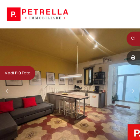
Codice
HOME
CHI
Contratto
SIAMO
Qualsiasi
IN
Vedi Più Foto
VENDITA
Vendita
IN
Affitto
AFFITTO
Scegli
NEWS
dove