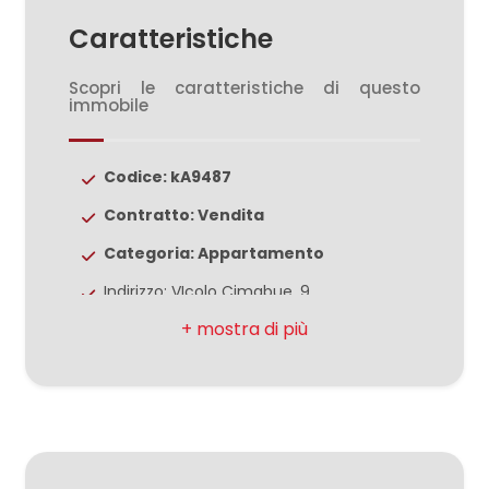
3
Caratteristiche
4
Scopri le caratteristiche di questo
immobile
5
Codice: kA9487
5+
Contratto: Vendita
Categoria: Appartamento
Bagni
Indirizzo: VIcolo Cimabue, 9
minimi
CAP: 81100
Qualsiasi
Comune: Caserta
Zona: Centro
1
Totale mq: 60 mq
Camere: 1
2