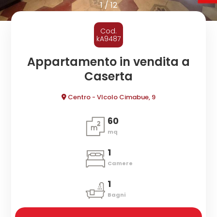
cercare
1
/
12
CONTATTI
Provincia
Cod.
kA9487
Comune
Appartamento in vendita a
Caserta
Centro - VIcolo Cimabue, 9
60
mq
Tipologia
-
1
multiscelta
Camere
1
Qualsiasi
Bagni
Residenziali