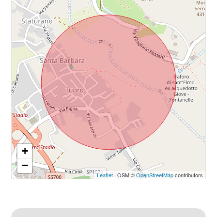
Giardino
Posto auto/Box
Balcone/Terrazzo
Ascensore
Arredato
+
Nuova costruzione
−
Leaflet
| OSM ©
OpenStreetMap
contributors
Lusso