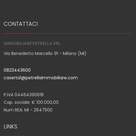
CONTATTACI
IMMOBILIARE PETRELLA SRL
Via Benedetto Marcello 91 - Milano (MI)
0823443600
caserta1@petrellaimmobiliare.com
P.IVA 04464390618
Cap. sociale: € 100.000,00
Num REA: MI - 2647500
LINKS