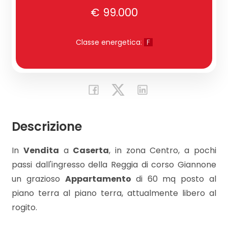
€ 99.000
Commerciali
Classe energetica
:
F
Industriali
Terreni
Descrizione
Prezzo
In
Vendita
a
Caserta
, in zona Centro, a pochi
passi dall'ingresso della Reggia di corso Giannone
un grazioso
Appartamento
di 60 mq posto al
piano terra al piano terra, attualmente libero al
rogito.
Totale