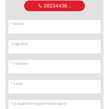
08234436 ...
* Nome
Cognome
* Telefono
* Email
* Di quali informazioni hai bisogno?