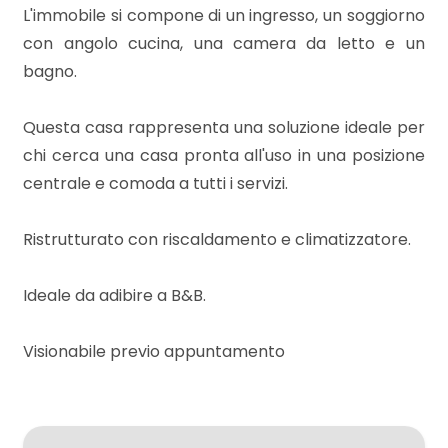
mq
L'immobile si compone di un ingresso, un soggiorno
con angolo cucina, una camera da letto e un
bagno.
Questa casa rappresenta una soluzione ideale per
chi cerca una casa pronta all'uso in una posizione
centrale e comoda a tutti i servizi.
Locali
minimi
Ristrutturato con riscaldamento e climatizzatore.
Qualsiasi
Ideale da adibire a B&B.
1
Visionabile previo appuntamento
2