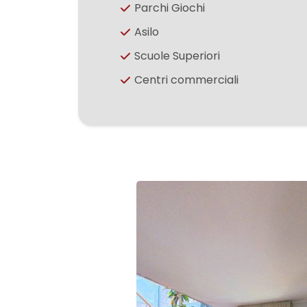
Parchi Giochi
Asilo
2
Scuole Superiori
3
Centri commerciali
4
5
5+
Altre
opzioni
-
multiscelta