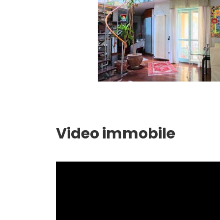
Giardino
Posto auto/Box
Balcone/Terrazzo
Ascensore
Video immobile
Arredato
Nuova costruzione
Lusso