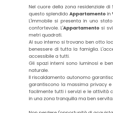
mq
Nel cuore della zona residenziale di
questo splendido
Appartamento
in
L'immobile si presenta in uno stat
confortevole. L'
Appartamento
si sv
metri quadrati.
Al suo interno si trovano ben otto loc
benessere di tutta la famiglia. L'a
Locali
accessibile a tutti.
minimi
Gli spazi interni sono luminosi e ben
naturale.
Qualsiasi
Il riscaldamento autonomo garantisce 
garantiscono la massima privacy e tr
1
facilmente tutti i servizi e le attiv
in una zona tranquilla ma ben servita
2
Non perdere l'opportunità di acquist