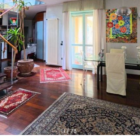
1
/
78