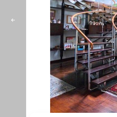
cercare
CONTATTI
Provincia
Comune
Tipologia
-
multiscelta
Qualsiasi
Residenziali