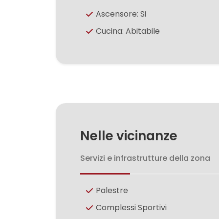
Ascensore: Si
3
Cucina: Abitabile
4
5
5+
Nelle vicinanze
Camere
Servizi e infrastrutture della zona
minime
Qualsiasi
Palestre
Complessi Sportivi
1