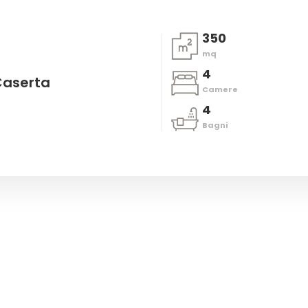
350
mq
4
Caserta
Camere
4
Bagni