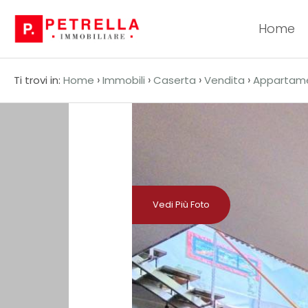
Home
Codice
HOME
›
›
›
›
Ti trovi in:
Home
Immobili
Caserta
Vendita
Appartam
CHI
Contratto
SIAMO
Qualsiasi
IN
VENDITA
Vendita
Vedi Più Foto
IN
Affitto
AFFITTO
Scegli
NEWS
dove