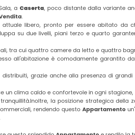
 Sala, a
Caserta
, poco distante dalla variante an
Vendita
.
o attuale libero, pronto per essere abitato da
iluppa su due livelli, piani terzo e quarto garan
ali, tra cui quattro camere da letto e quattro bagni,
ccesso all'abitazione è comodamente garantito d
 distribuiti, grazie anche alla presenza di grandi
un clima caldo e confortevole in ogni stagione, men
anquillità.Inoltre, la posizione strategica della
ità commerciali, rendendo questo
Appartamento
un'
.
are questo splendido
Appartamento
e rendilo la