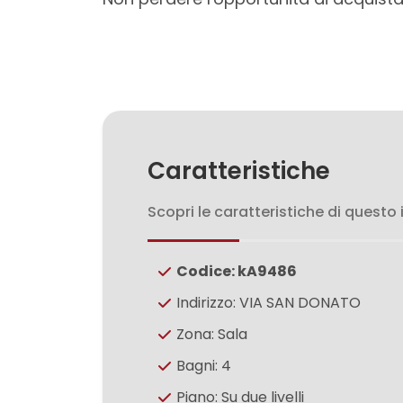
3
4
5
5+
Caratteristiche
Scopri le caratteristiche di questo
Bagni
minimi
Codice: kA9486
Qualsiasi
Indirizzo: VIA SAN DONATO
Zona: Sala
1
Bagni: 4
Piano: Su due livelli
2