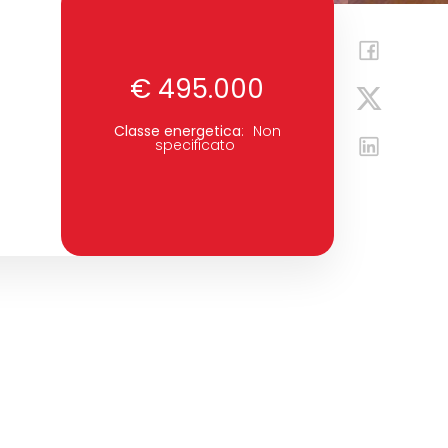
€ 495.000
Classe energetica
:
Non
specificato