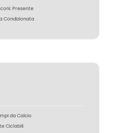
lconi: Presente
ia Condizionata
mpi da Calcio
te Ciclabili