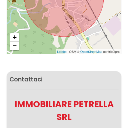
+
−
Leaflet
| OSM ©
OpenStreetMap
contributors
Contattaci
IMMOBILIARE PETRELLA
SRL