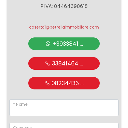
P.IVA: 04464390618
caserta1@petrellaimmobiliare.com
+3933841 ...
33841464 ...
08234436 ...
* Nome
Cognome