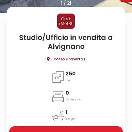
cercare
1
/
21
CONTATTI
Provincia
Cod.
kA9480
Comune
Studio/Ufficio in vendita a
Alvignano
- corso Umberto I
250
mq
Tipologia
-
0
multiscelta
Camere
1
Qualsiasi
Bagni
Residenziali