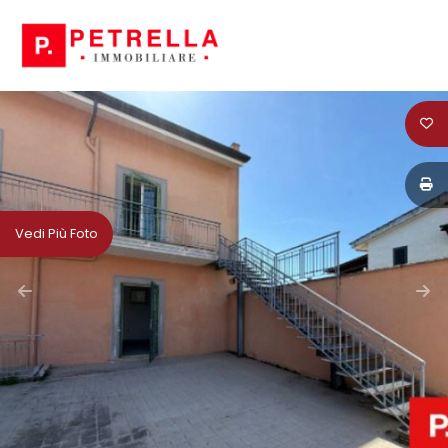
Codice
HOME
CHI
Contratto
SIAMO
Qualsiasi
IN
Vedi Più Foto
VENDITA
Vendita
IN
Affitto
AFFITTO
Scegli
NEWS
dove