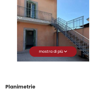
3
4
5
mostra di più
5+
Camere
minime
Planimetrie
Qualsiasi
1