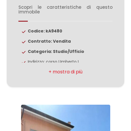
3
Scopri le caratteristiche di questo
immobile
4
Codice: kA9480
5
Contratto: Vendita
Categoria: Studio/Ufficio
5+
Indirizzo: corso Umberto I
Comune: Alvignano
Bagni
minimi
Totale mq: 250 mq
Bagni: 1
Qualsiasi
Locali: 6
1
2