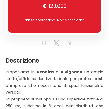
€ 129.000
Commerciali
Classe energetica
:
Non specificato
Industriali
Terreni
Descrizione
Prezzo
Proponiamo in
Vendita
a
Alvignano
un ampio
studio/ufficio su due livelli, ideale per professionisti
e imprese che necessitano di spazi funzionali e
versatili.
La proprietà si sviluppa su una superficie totale di
Totale
250 m², suddivisa in 6 locali ben distribuiti, che