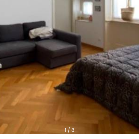
1
/
8