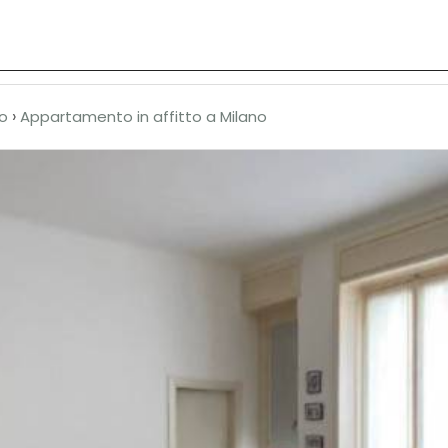
Chi siamo
In vendita
In affitto
News
›
o
Appartamento in affitto a Milano