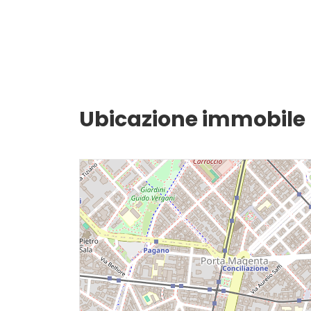
Giardino
Posto auto/Box
Balcone/Terrazzo
Ubicazione immobile
Ascensore
Arredato
Nuova costruzione
Lusso