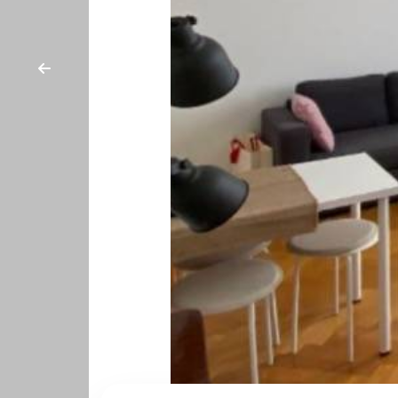
cercare
CONTATTI
Provincia
Comune
Tipologia
-
multiscelta
Qualsiasi
Residenziali