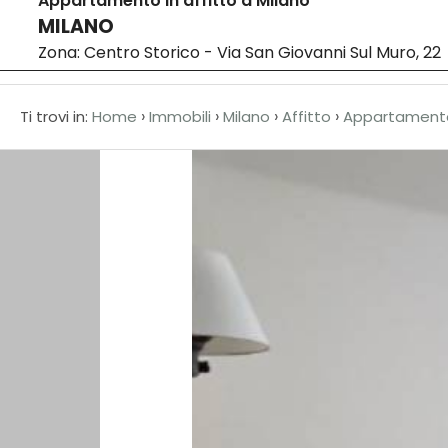
Appartamento in affitto a Milano
MILANO
Home
Codice
Zona: Centro Storico - Via San Giovanni Sul Muro, 22
HOME
›
›
›
›
Ti trovi in:
Home
Immobili
Milano
Affitto
Appartament
CHI
Contratto
SIAMO
Qualsiasi
IN
VENDITA
Vendita
IN
Affitto
AFFITTO
Scegli
NEWS
dove