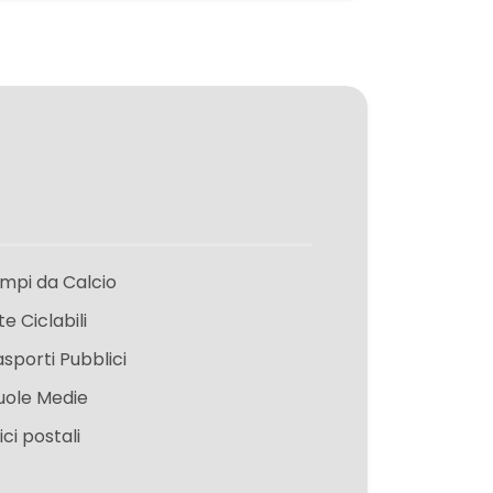
mpi da Calcio
te Ciclabili
asporti Pubblici
uole Medie
ici postali