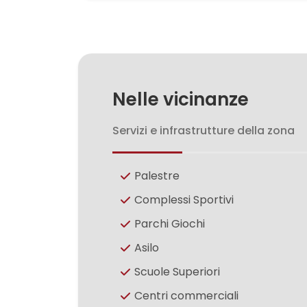
3
4
Nelle vicinanze
5
Servizi e infrastrutture della zona
5+
Palestre
Complessi Sportivi
Camere
Parchi Giochi
minime
Asilo
Qualsiasi
Scuole Superiori
Centri commerciali
1