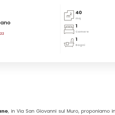
40
mq
lano
1
Camere
 22
1
Bagni
ano
, in Via San Giovanni sul Muro, proponiamo i