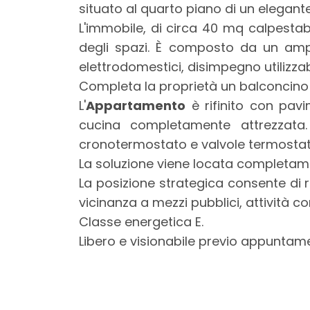
mq
situato al quarto piano di un elegant
L'immobile, di circa 40 mq calpestabi
degli spazi. È composto da un amp
elettrodomestici, disimpegno utilizz
Completa la proprietà un balconcino co
L'
Appartamento
è rifinito con pav
cucina completamente attrezzata.
Locali
cronotermostato e valvole termostat
minimi
La soluzione viene locata completame
La posizione strategica consente di ra
Qualsiasi
vicinanza a mezzi pubblici, attività co
Classe energetica E.
1
Libero e visionabile previo appuntam
2