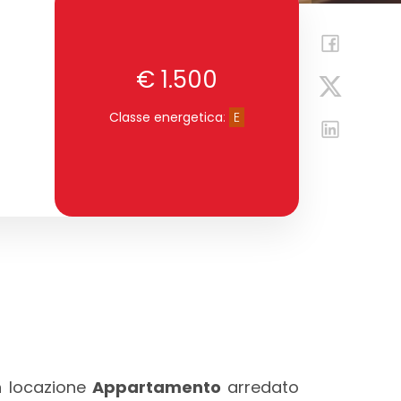
€ 1.500
Classe energetica
:
E
n locazione
Appartamento
arredato