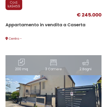
Cod.
kA9459
€ 245.000
Appartamento in vendita a Caserta
Centro -
200 mq
3 Camere
2 Bagni