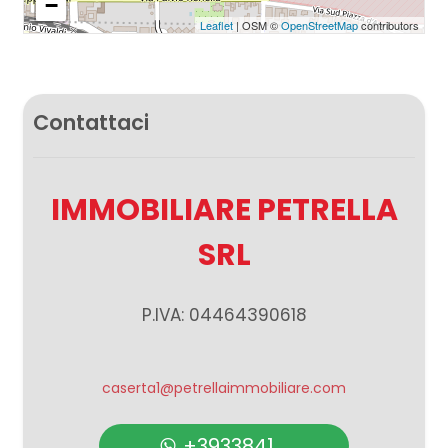
−
Leaflet
| OSM ©
OpenStreetMap
contributors
Contattaci
IMMOBILIARE PETRELLA
SRL
P.IVA: 04464390618
caserta1@petrellaimmobiliare.com
+3933841 ...