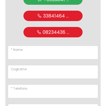
33841464 ...
08234436 ...
* Nome
Cognome
* Telefono