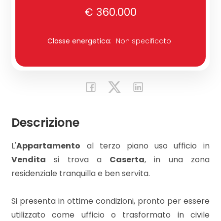
€ 360.000
Commerciali
Classe energetica
:
Non specificato
Industriali
Terreni
Descrizione
Prezzo
L'
Appartamento
al terzo piano uso ufficio in
Vendita
si trova a
Caserta
, in una zona
residenziale tranquilla e ben servita.
Si presenta in ottime condizioni, pronto per essere
Totale
utilizzato come ufficio o trasformato in civile