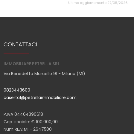
Ultimo aggiornamento 27/05/2026
CONTATTACI
IMMOBILIARE PETRELLA SRL
Via Benedetto Marcello 91 - Milano (MI)
0823443600
caserta1@petrellaimmobiliare.com
P.IVA 04464390618
Cap. sociale: € 100.000,00
Num REA: MI - 2647500