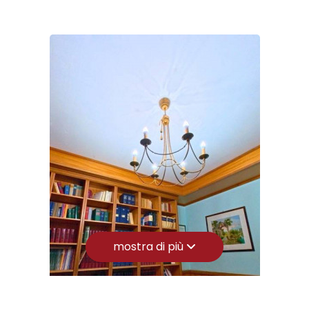
Parchi Giochi
Giardino
Stazione Ferroviaria
Trasporti Pubblici
Posto auto/Box
Asilo
Scuole Elementari
Balcone/Terrazzo
Scuole Medie
Ascensore
Scuole Superiori
Bar
Arredato
Uffici postali
Centri commerciali
Nuova costruzione
mostra di più
Uffici comunali
Lusso