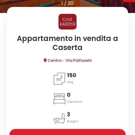
cercare
1
/
20
CONTATTI
Provincia
Cod.
kA9359
Comune
Appartamento in vendita a
Caserta
Centro - VIa Patturelli
150
mq
Tipologia
-
0
multiscelta
Camere
3
Qualsiasi
Bagni
Residenziali