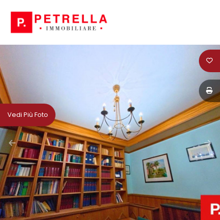
Codice
HOME
CHI
Contratto
SIAMO
Qualsiasi
IN
Vedi Più Foto
VENDITA
Vendita
IN
Affitto
AFFITTO
Scegli
NEWS
dove