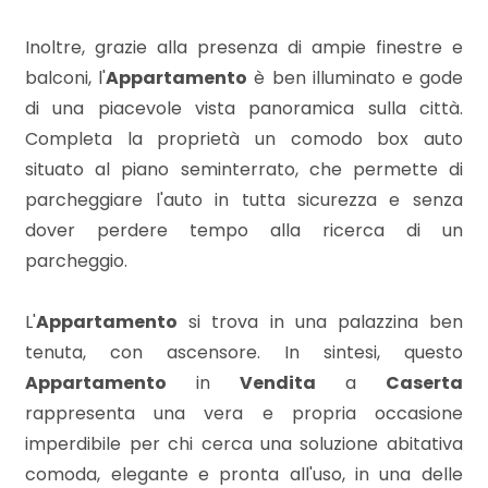
3
Inoltre, grazie alla presenza di ampie finestre e
4
balconi, l'
Appartamento
è ben illuminato e gode
di una piacevole vista panoramica sulla città.
5
Completa la proprietà un comodo box auto
situato al piano seminterrato, che permette di
5+
parcheggiare l'auto in tutta sicurezza e senza
dover perdere tempo alla ricerca di un
parcheggio.
Bagni
minimi
L'
Appartamento
si trova in una palazzina ben
tenuta, con ascensore. In sintesi, questo
Qualsiasi
Appartamento
in
Vendita
a
Caserta
rappresenta una vera e propria occasione
1
imperdibile per chi cerca una soluzione abitativa
comoda, elegante e pronta all'uso, in una delle
2