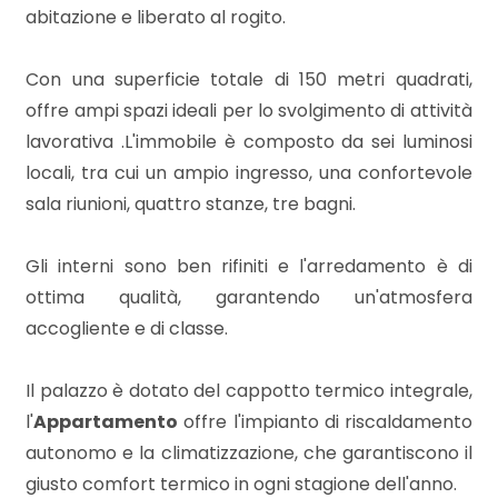
mq
abitazione e liberato al rogito.
Con una superficie totale di 150 metri quadrati,
offre ampi spazi ideali per lo svolgimento di attività
lavorativa .L'immobile è composto da sei luminosi
locali, tra cui un ampio ingresso, una confortevole
sala riunioni, quattro stanze, tre bagni.
Locali
minimi
Gli interni sono ben rifiniti e l'arredamento è di
ottima qualità, garantendo un'atmosfera
Qualsiasi
accogliente e di classe.
1
Il palazzo è dotato del cappotto termico integrale,
l'
Appartamento
offre l'impianto di riscaldamento
2
autonomo e la climatizzazione, che garantiscono il
giusto comfort termico in ogni stagione dell'anno.