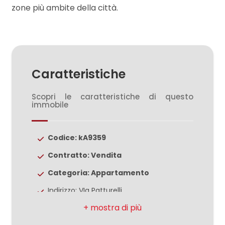
zone più ambite della città.
3
4
Caratteristiche
5
Scopri le caratteristiche di questo
immobile
5+
Codice: kA9359
Camere
Contratto: Vendita
minime
Categoria: Appartamento
Indirizzo: VIa Patturelli
Qualsiasi
Comune: Caserta
1