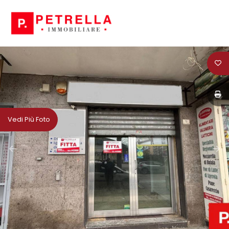
Codice
HOME
CHI
Contratto
SIAMO
Qualsiasi
IN
Vedi Più Foto
VENDITA
Vendita
IN
Affitto
AFFITTO
Scegli
NEWS
dove