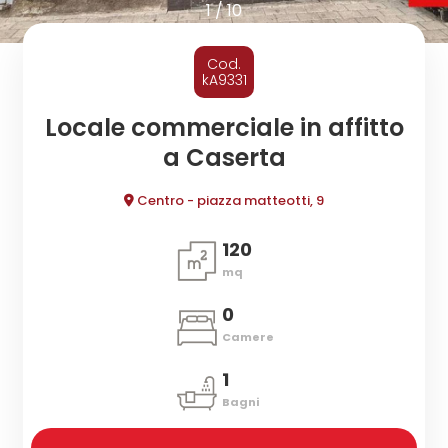
cercare
1
/
10
CONTATTI
Provincia
Cod.
kA9331
Comune
Locale commerciale in affitto
a Caserta
Centro - piazza matteotti, 9
120
mq
Tipologia
-
0
multiscelta
Camere
1
Qualsiasi
Bagni
Residenziali