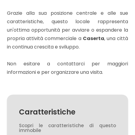
3
Grazie alla sua posizione centrale e alle sue
4
caratteristiche, questo locale rappresenta
un'ottima opportunità per avviare o espandere la
5
propria attività commerciale a
Caserta
, una città
in continua crescita e sviluppo.
5+
Non esitare a contattarci per maggiori
informazioni e per organizzare una visita.
Bagni
minimi
Qualsiasi
Caratteristiche
1
Scopri le caratteristiche di questo
immobile
2