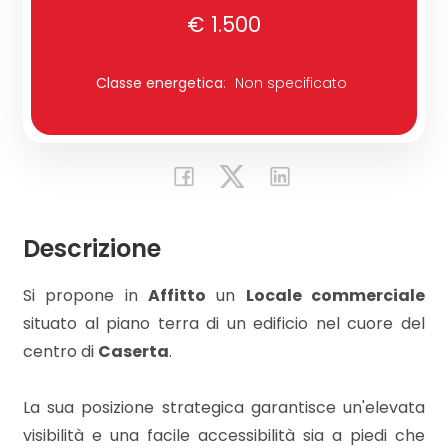
€ 1.500
Commerciali
Classe energetica
:
Non specificato
Industriali
Terreni
Descrizione
Prezzo
Si propone in
Affitto
un
Locale commerciale
situato al piano terra di un edificio nel cuore del
centro di
Caserta
.
La sua posizione strategica garantisce un'elevata
Totale
visibilità e una facile accessibilità sia a piedi che