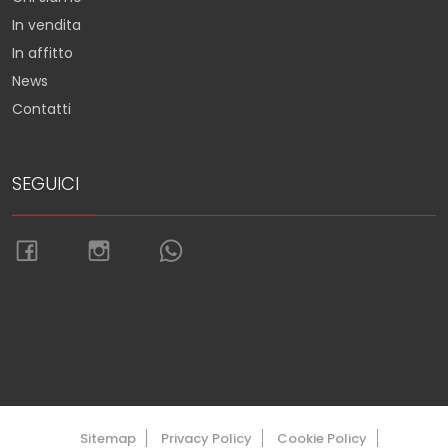
In vendita
In affitto
News
Contatti
SEGUICI
Torna su
Sitemap
Privacy Policy
Cookie Policy