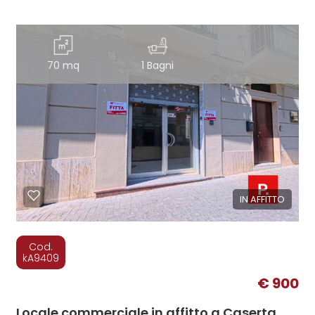
70 mq
1 Bagni
IN AFFITTO
Cod.
kA9409
€ 900
Locale commerciale in affitto a Caserta