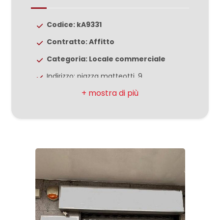
Codice: kA9331
3
Contratto: Affitto
4
Categoria: Locale commerciale
Indirizzo: piazza matteotti, 9
5
CAP: 81100
Comune: Caserta
5+
Zona: Centro
Totale mq: 120 mq
Camere
minime
Bagni: 1
Locali: 2
Qualsiasi
Numero Vetrine: 1
1