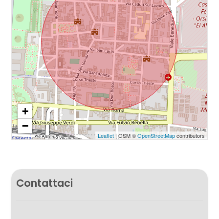
Giardino
Posto auto/Box
Balcone/Terrazzo
Ascensore
+
−
Arredato
Leaflet
| OSM ©
OpenStreetMap
contributors
Nuova costruzione
Contattaci
Lusso