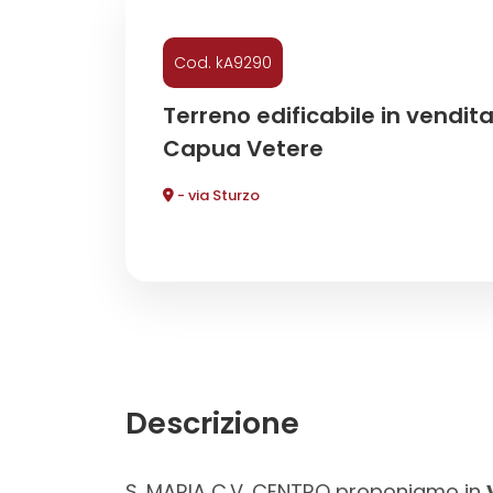
Commerciali
Cod. kA9290
Terreno edificabile in vendit
Industriali
Capua Vetere
Terreni
- via Sturzo
Prezzo
Descrizione
Totale
S. MARIA C.V. CENTRO proponiamo in