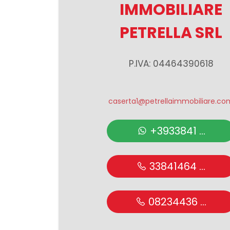
IMMOBILIARE
Giardino
PETRELLA SRL
Posto auto/Box
P.IVA: 04464390618
Balcone/Terrazzo
caserta1@petrellaimmobiliare.co
Ascensore
+3933841 ...
Arredato
33841464 ...
Nuova costruzione
08234436 ...
Lusso