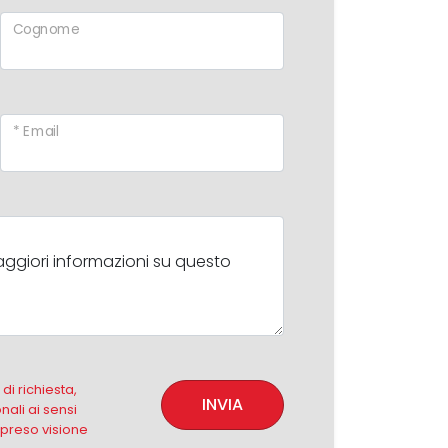
Cognome
* Email
i richiesta,
INVIA
nali ai sensi
 preso visione