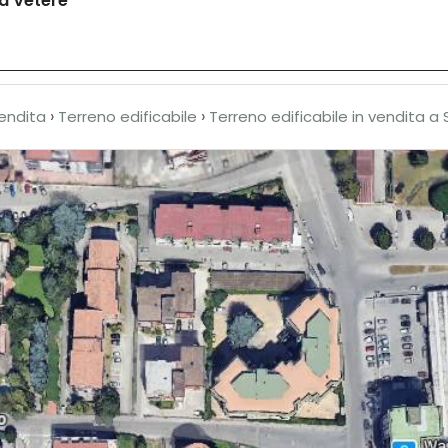
ua Vetere
Chi siamo
In vendita
In affitto
News
›
›
endita
Terreno edificabile
Terreno edificabile in vendita 