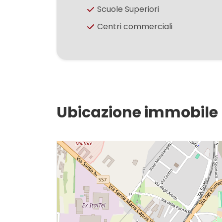
Scuole Superiori
Centri commerciali
3
4
5
Ubicazione immobile
5+
Camere
minime
Qualsiasi
1