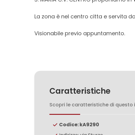
mq
La zona è nel centro citta e servita da t
Visionabile previo appuntamento.
Locali
minimi
Qualsiasi
Caratteristiche
1
Scopri le caratteristiche di questo
2
Codice: kA9290