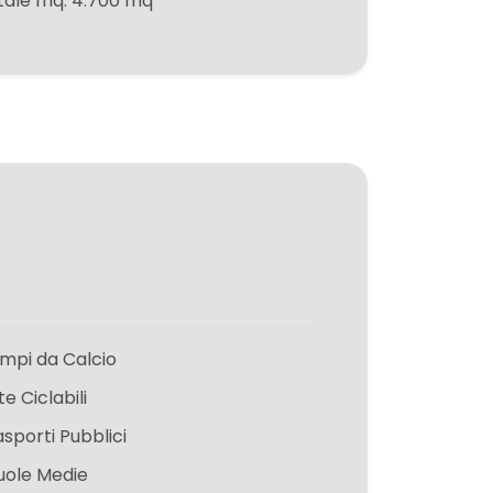
tale mq: 4.700 mq
mpi da Calcio
te Ciclabili
asporti Pubblici
uole Medie