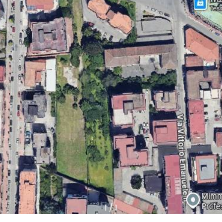
1
/
1