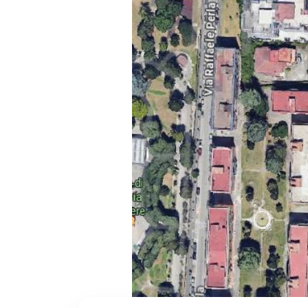
cercare
CONTATTI
Provincia
Comune
Tipologia
-
multiscelta
Qualsiasi
Residenziali