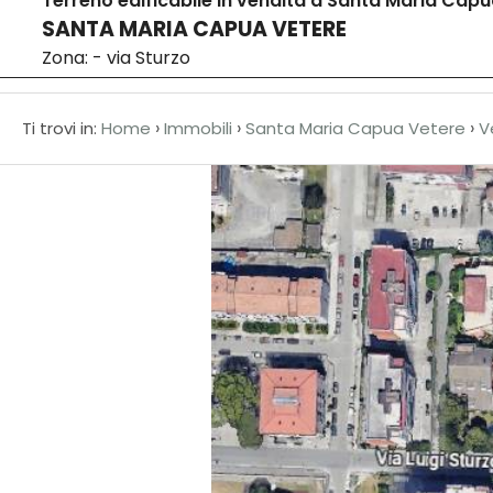
Terreno edificabile in vendita a Santa Maria Cap
SANTA MARIA CAPUA VETERE
Home
Codice
Zona: - via Sturzo
HOME
›
›
›
Ti trovi in:
Home
Immobili
Santa Maria Capua Vetere
V
CHI
Contratto
SIAMO
Qualsiasi
IN
VENDITA
Vendita
IN
Affitto
AFFITTO
Scegli
NEWS
dove