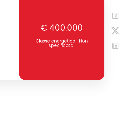
€ 400.000
Classe energetica
:
Non
specificato