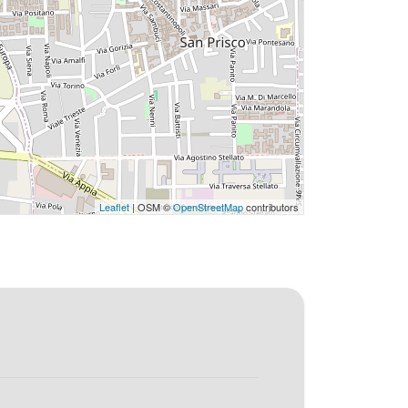
Leaflet
| OSM ©
OpenStreetMap
contributors