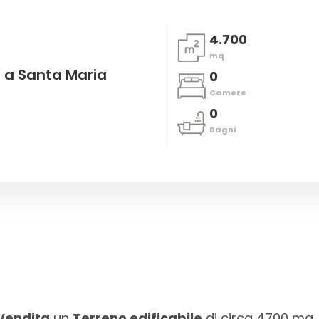
4.700
mq
a a Santa Maria
0
Camere
0
Bagni
Vendita
un
Terreno edificabile
di circa 4700 mq