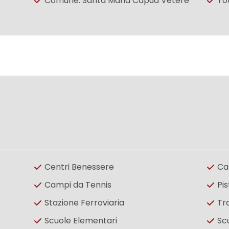
Comune: Santa Maria Capua Vetere
To
Centri Benessere
Ca
Campi da Tennis
Pis
Stazione Ferroviaria
Tr
Scuole Elementari
Sc