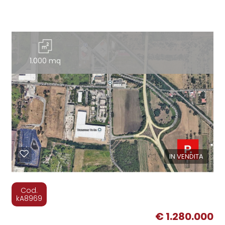
1.000 mq
IN VENDITA
Cod.
kA8969
€ 1.280.000