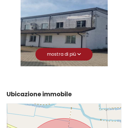
3
4
5
mostra di più
5+
Camere
Ubicazione immobile
minime
Qualsiasi
1