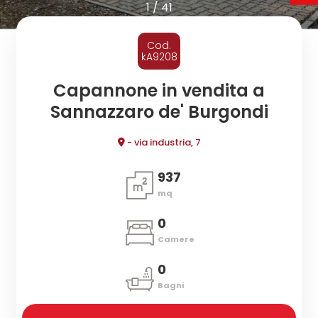
cercare
1
/
41
CONTATTI
Provincia
Cod.
kA9208
Comune
Capannone in vendita a
Sannazzaro de' Burgondi
- via industria, 7
937
mq
Tipologia
-
0
multiscelta
Camere
0
Qualsiasi
Bagni
Residenziali