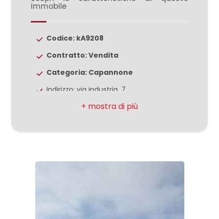
3
immobile
4
Codice: kA9208
Contratto: Vendita
5
Categoria: Capannone
5+
Indirizzo: via industria, 7
Comune: Sannazzaro de' Burgondi
Bagni
Totale mq: 937 mq
minimi
Stato conservazione: Buono
Qualsiasi
1
2