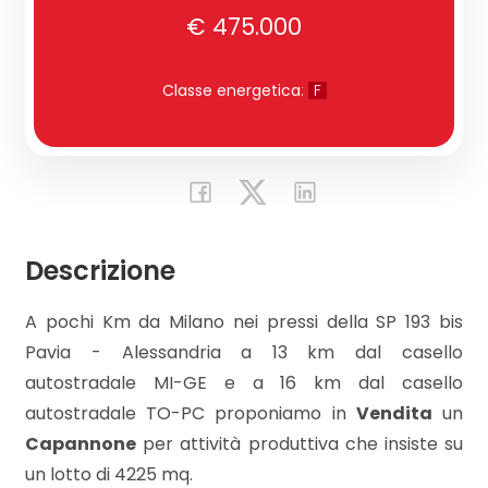
€ 475.000
Commerciali
Classe energetica
:
F
Industriali
Terreni
Descrizione
Prezzo
A pochi Km da Milano nei pressi della SP 193 bis
Pavia - Alessandria a 13 km dal casello
autostradale MI-GE e a 16 km dal casello
autostradale TO-PC proponiamo in
Vendita
un
Capannone
per attività produttiva che insiste su
Totale
un lotto di 4225 mq.