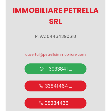
IMMOBILIARE PETRELLA
Giardino
SRL
Posto auto/Box
P.IVA: 04464390618
Balcone/Terrazzo
Ascensore
caserta1@petrellaimmobiliare.com
Arredato
+3933841 ...
Nuova costruzione
33841464 ...
Lusso
08234436 ...