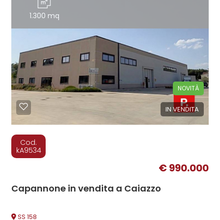
1.300 mq
NOVITÀ
IN VENDITA
Cod.
kA9534
€ 990.000
Capannone in vendita a Caiazzo
SS 158