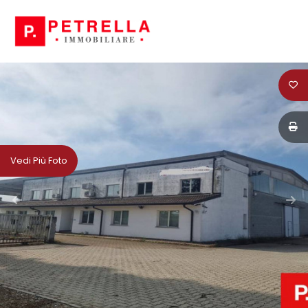
Codice
HOME
CHI
Contratto
SIAMO
Qualsiasi
IN
Vedi Più Foto
VENDITA
Vendita
IN
Affitto
AFFITTO
Scegli
NEWS
dove