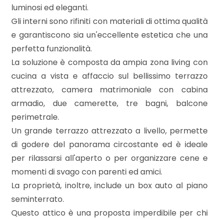
mq
luminosi ed eleganti.
Gli interni sono rifiniti con materiali di ottima qualità
e garantiscono sia un'eccellente estetica che una
perfetta funzionalità.
La soluzione è composta da ampia zona living con
cucina a vista e affaccio sul bellissimo terrazzo
attrezzato, camera matrimoniale con cabina
Locali
armadio, due camerette, tre bagni, balcone
minimi
perimetrale.
Un grande terrazzo attrezzato a livello, permette
Qualsiasi
di godere del panorama circostante ed è ideale
per rilassarsi all'aperto o per organizzare cene e
1
momenti di svago con parenti ed amici.
La proprietà, inoltre, include un box auto al piano
2
seminterrato.
Questo attico è una proposta imperdibile per chi