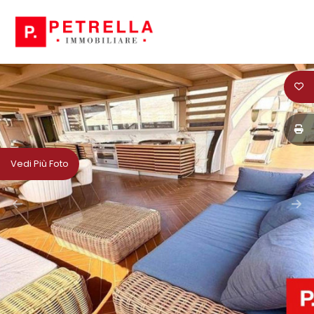
Codice
HOME
CHI
Contratto
SIAMO
Qualsiasi
IN
Vedi Più Foto
VENDITA
Vendita
IN
Affitto
AFFITTO
Scegli
NEWS
dove