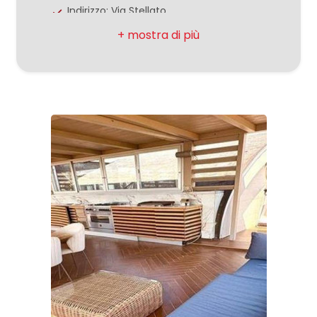
Indirizzo: Via Stellato
Comune: San Prisco
3
Totale mq: 180 mq
4
Camere: 4
Bagni: 3
5
Locali: 4
Stato conservazione: Ottimo
5+
Piano: Attico
Piani totali: 3
Camere
minime
Riscaldamento: Autonomo
Spese condominio: € 89
Qualsiasi
Balconi: Presente
Terrazzo: Presente, 100 mq
1