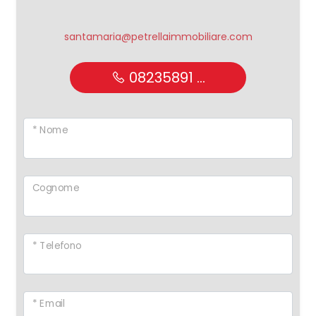
santamaria@petrellaimmobiliare.com
08235891 ...
* Nome
Cognome
* Telefono
* Email