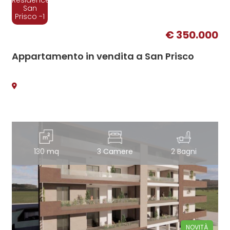
Residence
San
Prisco -1
€ 350.000
Appartamento in vendita a San Prisco
130 mq
3 Camere
2 Bagni
NOVITÀ