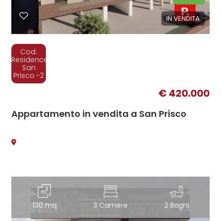
IN VENDITA
Cod.
Residence
San
Prisco -2
€ 420.000
Appartamento in vendita a San Prisco
130 mq
3 Camere
2 Bagni