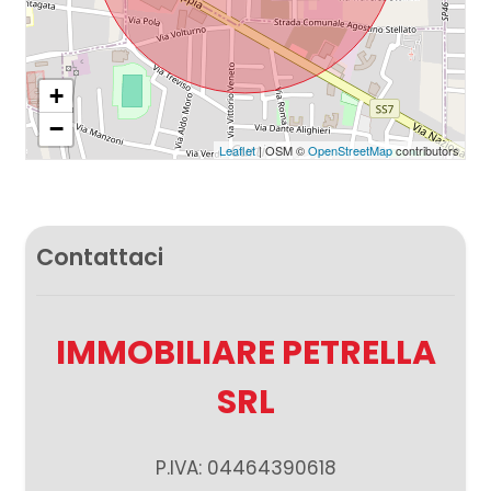
Giardino
+
Posto auto/Box
−
Leaflet
| OSM ©
OpenStreetMap
contributors
Balcone/Terrazzo
Ascensore
Contattaci
Arredato
IMMOBILIARE PETRELLA
Nuova costruzione
SRL
Lusso
P.IVA: 04464390618