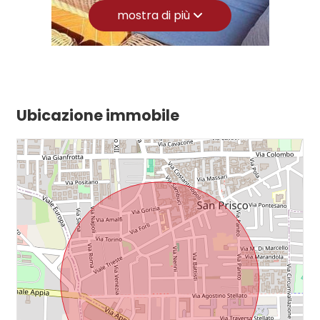
mostra di più
Cucina: A vista
2
Box: Doppio
Posizione: Centrale
3
Aria Condizionata
Ubicazione immobile
4
5
5+
Altre
opzioni
-
multiscelta