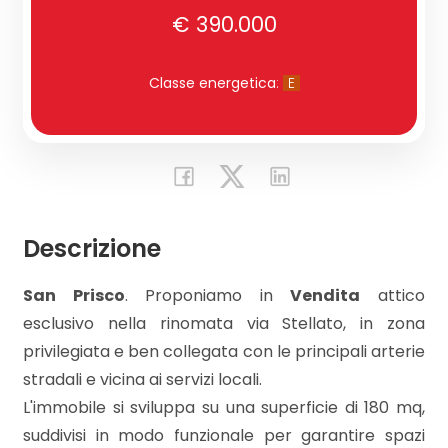
€ 390.000
Commerciali
Classe energetica
:
E
Industriali
Terreni
Descrizione
Prezzo
San Prisco
. Proponiamo in
Vendita
attico
esclusivo nella rinomata via Stellato, in zona
privilegiata e ben collegata con le principali arterie
stradali e vicina ai servizi locali.
L'immobile si sviluppa su una superficie di 180 mq,
Totale
suddivisi in modo funzionale per garantire spazi