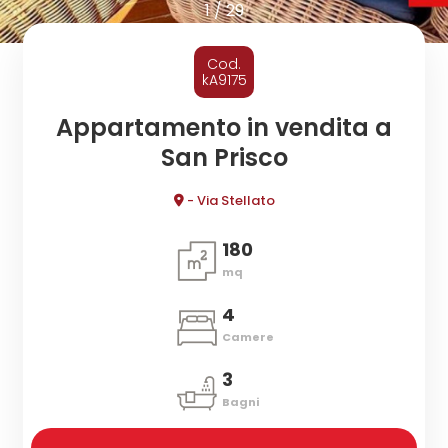
cercare
1
/
29
CONTATTI
Provincia
Cod.
kA9175
Comune
Appartamento in vendita a
San Prisco
- Via Stellato
180
mq
Tipologia
-
4
multiscelta
Camere
3
Qualsiasi
Bagni
Residenziali