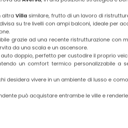
n altra
Villa
similare, frutto di un lavoro di ristruttu
ddivisa su tre livelli con ampi balconi, ideale per
one.
ile grazie ad una recente ristrutturazione con ma
rvita da una scala e un ascensore.
uto doppio, perfetto per custodire il proprio veico
ntendo un comfort termico personalizzabile a s
chi desidera vivere in un ambiente di lusso e comodi
ndente può acquistare entrambe le ville e renderle