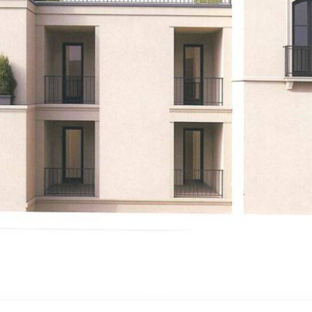
1
/
9