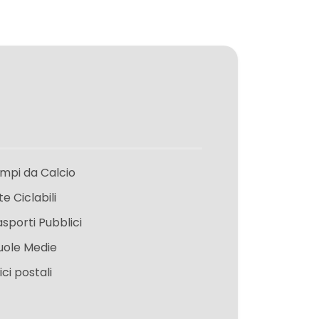
mpi da Calcio
te Ciclabili
asporti Pubblici
uole Medie
ici postali