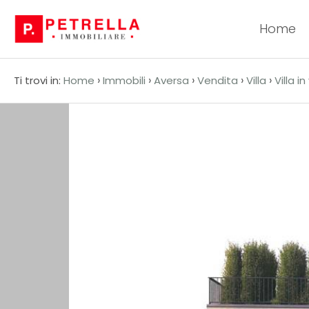
Home
Codice
HOME
›
›
›
›
›
Ti trovi in:
Home
Immobili
Aversa
Vendita
Villa
Villa i
CHI
Contratto
SIAMO
Qualsiasi
IN
VENDITA
Vendita
IN
Affitto
AFFITTO
Scegli
NEWS
dove