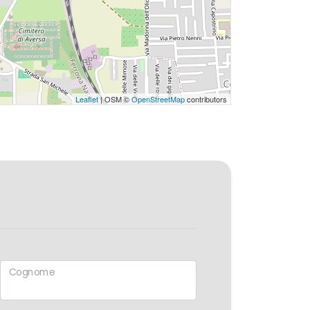
Leaflet
| OSM ©
OpenStreetMap
contributors
Cognome