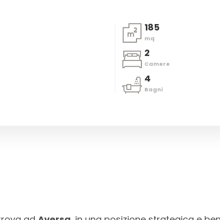
185
mq
2
Camere
4
Bagni
trova ad
Aversa
, in una posizione strategica e ben 