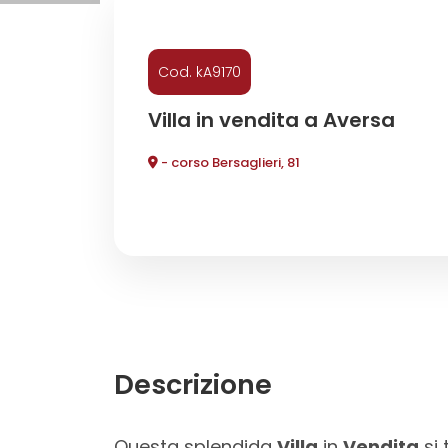
Commerciali
Cod. kA9170
Industriali
Villa in vendita a Aversa
- corso Bersaglieri, 81
Terreni
Prezzo
Descrizione
Totale
Questa splendida
Villa
in
Vendita
si 