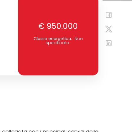
€ 950.000
Classe energetica
:
Non
specificato
collegata con i principali servizi della