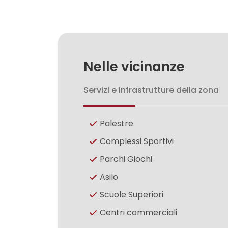
3
4
Nelle vicinanze
5
Servizi e infrastrutture della zona
5+
Palestre
Complessi Sportivi
Camere
Parchi Giochi
minime
Asilo
Scuole Superiori
Qualsiasi
Centri commerciali
1