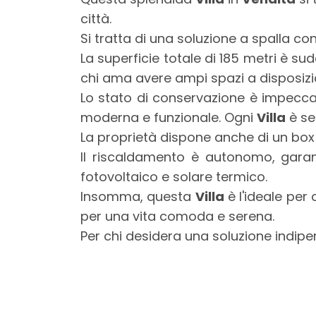
mq
città.
Si tratta di una soluzione a spalla co
La superficie totale di 185 metri è su
chi ama avere ampi spazi a disposizi
Lo stato di conservazione è impeccab
moderna e funzionale. Ogni
Villa
è se
La proprietà dispone anche di un box a
Locali
Il riscaldamento è autonomo, gara
minimi
fotovoltaico e solare termico.
Insomma, questa
Villa
è l'ideale per 
Qualsiasi
per una vita comoda e serena.
Per chi desidera una soluzione indipe
1
2