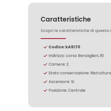
3
4
Caratteristiche
5
Scopri le caratteristiche di questo
5+
Codice: kA9170
Indirizzo: corso Bersaglieri, 81
Bagni
Camere: 2
minimi
Stato conservazione: Ristruttur
Ascensore: Si
Qualsiasi
Posizione: Centrale
1
2