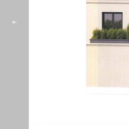
cercare
CONTATTI
Provincia
Comune
Tipologia
-
multiscelta
Qualsiasi
Residenziali