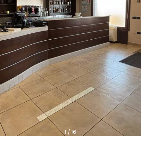
1
/
16