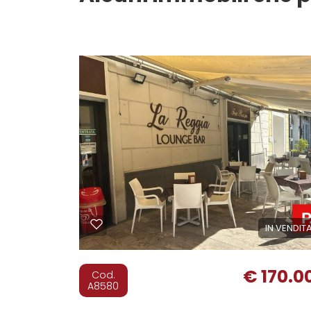
200 mq
2 Bagni
Giardino
Posto auto/Box
Balcone/Terrazzo
Ascensore
Arredato
IN VENDIT
Nuova costruzione
Lusso
€ 170.0
Cod.
A8580