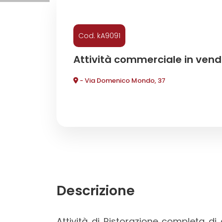
Commerciali
Cod. kA9091
Industriali
Attività commerciale in vend
- Via Domenico Mondo, 37
Terreni
Prezzo
Descrizione
Totale
Attività di Ristorazione completa di