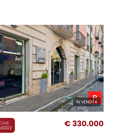
140 mq
2 Bagni
IN VENDITA
€ 330.000
Cod.
A9302