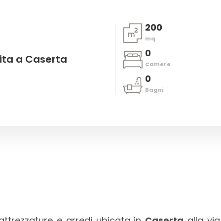
200
mq
0
ita a Caserta
Camere
0
Bagni
 attrezzature e arredi ubicata in
Caserta
alla vi