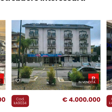
3.300 mq
46 Bagni
A
IN VENDITA
00
€ 4.000.000
Cod.
kA9034
k