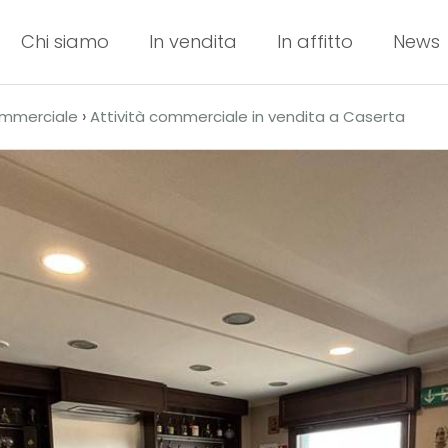
Chi siamo
In vendita
In affitto
News
›
ommerciale
Attività commerciale in vendita a Caserta