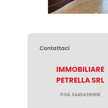
3
4
5
Contattaci
5+
IMMOBILIARE
Camere
PETRELLA SRL
minime
Qualsiasi
P.IVA: 04464390618
1