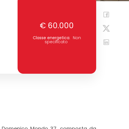
€ 60.000
Classe energetica
:
Non
specificato
a Domenico Mondo 37, composta da