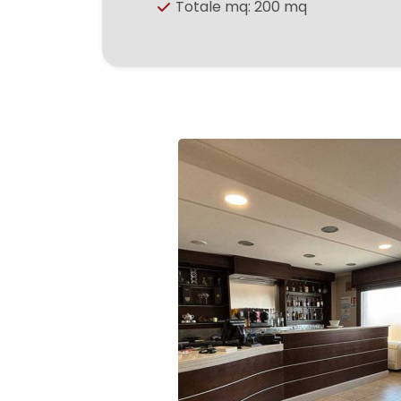
3
Totale mq: 200 mq
4
5
5+
Bagni
minimi
Qualsiasi
1
2