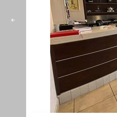
cercare
CONTATTI
Provincia
Comune
Tipologia
-
multiscelta
Qualsiasi
Residenziali