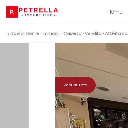
Home
Codice
HOME
›
›
›
›
Ti trovi in:
Home
Immobili
Caserta
Vendita
Attività c
CHI
Contratto
SIAMO
Qualsiasi
IN
VENDITA
Vendita
Vedi Più Foto
IN
Affitto
AFFITTO
Scegli
NEWS
dove