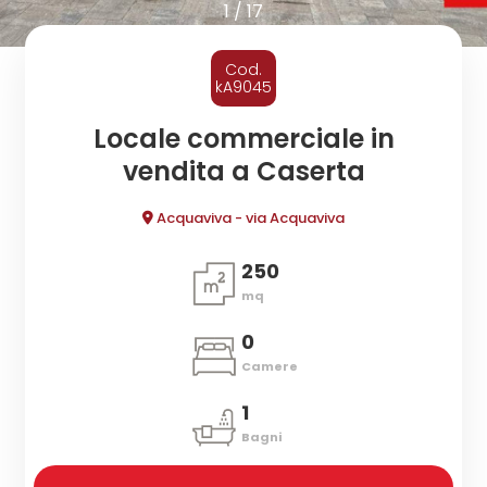
cercare
1
/
17
CONTATTI
Provincia
Cod.
kA9045
Comune
Locale commerciale in
vendita a Caserta
Acquaviva - via Acquaviva
250
mq
Tipologia
-
0
multiscelta
Camere
1
Qualsiasi
Bagni
Residenziali