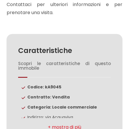
3
Contattaci per ulteriori informazioni e per
prenotare una visita.
4
5
Caratteristiche
5+
Scopri le caratteristiche di questo
immobile
Bagni
minimi
Codice: kA9045
Qualsiasi
Contratto: Vendita
Categoria: Locale commerciale
1
Indirizzo: via Acquaviva
Comune: Caserta
2