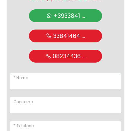
+3933841 ...
33841464 ...
08234436 ...
* Nome
Cognome
* Telefono