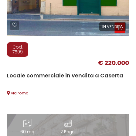
IN VENDITA
Cod.
7509
€ 220.000
Locale commerciale in vendita a Caserta
via roma
60 mq
2 Bagni