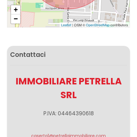
+
Giardino
−
Leaflet
| OSM ©
OpenStreetMap
contributors
Posto auto/Box
Balcone/Terrazzo
Contattaci
Ascensore
IMMOBILIARE PETRELLA
Arredato
SRL
Nuova costruzione
P.IVA: 04464390618
Lusso
caserta1@petrellaimmobiliare.com