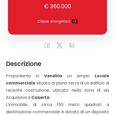
€ 360.000
Commerciali
Classe energetica
:
G
Industriali
Terreni
Descrizione
Prezzo
Proponiamo in
Vendita
un ampio
Locale
commerciale
situato al piano terra di un edificio di
recente costruzione, ubicato nella zona di via
Acquaviva a
Caserta
.
L'immobile, di circa 150 metri quadrati a
Totale
destinazione commerciale è dotato di un deposito