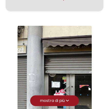
Zona: Acquaviva
3
Totale mq: 250 mq
Bagni: 1
4
Locali: 1
Stato conservazione: Buono
5
Numero Vetrine: 3
5+
Camere
minime
Qualsiasi
mostra di più
1