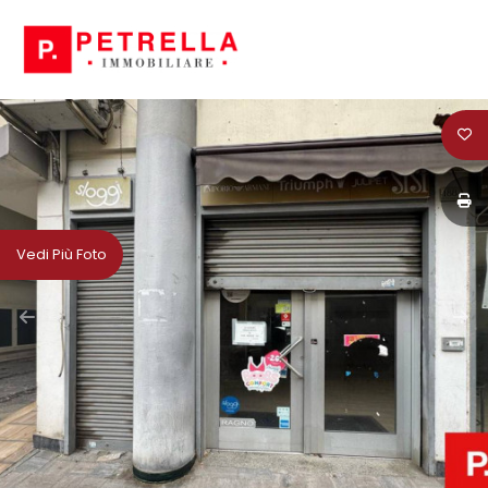
Codice
HOME
CHI
Contratto
SIAMO
Qualsiasi
IN
Vedi Più Foto
VENDITA
Vendita
IN
Affitto
AFFITTO
Scegli
NEWS
dove