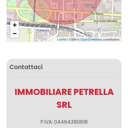
2
+
3
−
Leaflet
| OSM ©
OpenStreetMap
contributors
4
5
Contattaci
5+
IMMOBILIARE PETRELLA
Altre
SRL
opzioni
-
P.IVA: 04464390618
multiscelta