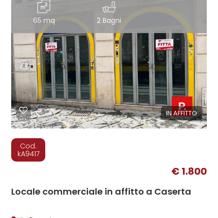
65 mq
2 Bagni
IN AFFITTO
Cod.
kA9417
€ 1.800
Locale commerciale in affitto a Caserta