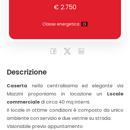
€ 2.750
Commerciali
Classe energetica
:
G
Industriali
Terreni
Descrizione
Prezzo
Caserta
nella centralissima ed elegante via
Mazzini proponiamo in locazione un
Locale
commerciale
di circa 40 mq interni.
Il locale in ottime condizioni è composto da unico
ambiente con servizio e due vetrine su strada.
Totale
Visionabile previo appuntamento