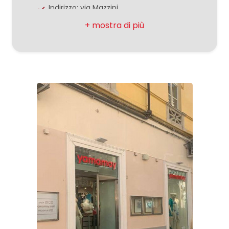
3
Indirizzo: via Mazzini
Comune: Caserta
4
Zona: Centro
5
Totale mq: 40 mq
Bagni: 1
5+
Locali: 1
Stato conservazione: Ottimo
Bagni
Numero Vetrine: 2
minimi
Qualsiasi
1
2