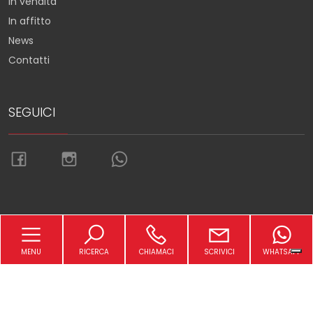
In vendita
In affitto
News
Contatti
SEGUICI
Torna su
MENU
RICERCA
CHIAMACI
SCRIVICI
WHATSAPP
Sitemap
Privacy Policy
Cookie Policy
Copyright © 2026 Immobiliare Petrella Srl -
Powered by
Gestim