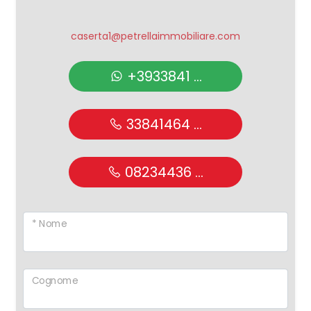
Giardino
caserta1@petrellaimmobiliare.com
Posto auto/Box
+3933841 ...
Balcone/Terrazzo
33841464 ...
Ascensore
08234436 ...
Arredato
* Nome
Nuova costruzione
Lusso
Cognome