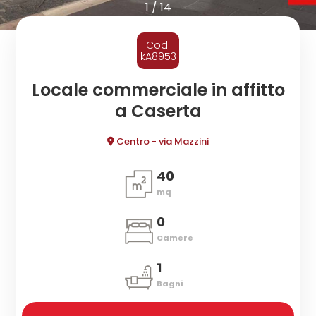
cercare
1
/
14
CONTATTI
Provincia
Cod.
kA8953
Comune
Locale commerciale in affitto
a Caserta
Centro - via Mazzini
40
mq
Tipologia
-
0
multiscelta
Camere
1
Qualsiasi
Bagni
Residenziali