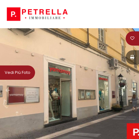
Codice
HOME
CHI
Contratto
SIAMO
Qualsiasi
IN
Vedi Più Foto
VENDITA
Vendita
IN
Affitto
AFFITTO
Scegli
NEWS
dove