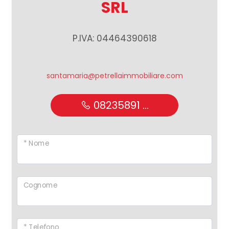
SRL
2
P.IVA: 04464390618
3
santamaria@petrellaimmobiliare.com
4
08235891 ...
5
* Nome
5+
Altre
Cognome
opzioni
-
multiscelta
* Telefono