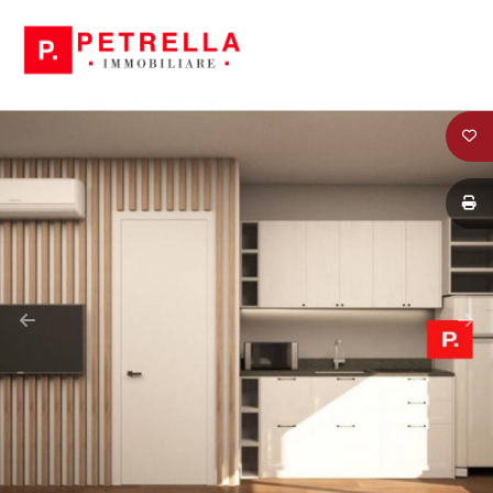
Codice
HOME
CHI
Contratto
SIAMO
Qualsiasi
IN
VENDITA
Vendita
IN
Affitto
AFFITTO
Scegli
NEWS
dove