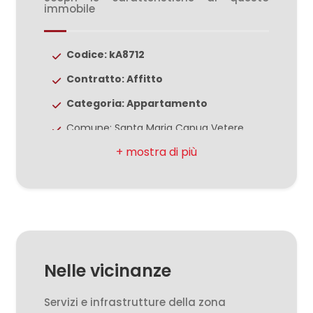
3
immobile
4
Codice: kA8712
Contratto: Affitto
5
Categoria: Appartamento
5+
Comune: Santa Maria Capua Vetere
Totale mq: 30 mq
Bagni
Bagni: 1
minimi
Locali: 1
Stato conservazione: Ottimo
Qualsiasi
Piano: 1
Nelle vicinanze
1
Riscaldamento: Autonomo
Cucina: A vista
Servizi e infrastrutture della zona
2