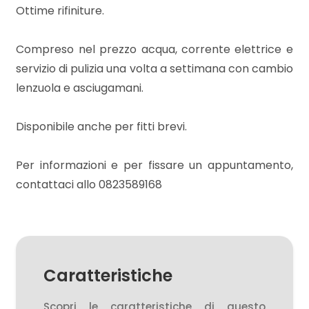
mq
Ottime rifiniture.
Compreso nel prezzo acqua, corrente elettrice e
servizio di pulizia una volta a settimana con cambio
lenzuola e asciugamani.
Disponibile anche per fitti brevi.
Locali
minimi
Per informazioni e per fissare un appuntamento,
contattaci allo 0823589168
Qualsiasi
1
2
Caratteristiche
Scopri le caratteristiche di questo