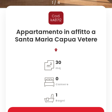
cercare
1
/
4
CONTATTI
Provincia
Cod.
kA8712
Comune
Appartamento in affitto a
Santa Maria Capua Vetere
30
mq
Tipologia
-
0
multiscelta
Camere
1
Qualsiasi
Bagni
Residenziali