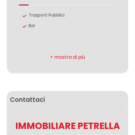
Arredato: Arredato
Aria Condizionata
Trasporti Pubblici
3
Bar
4
5
5+
Camere
Contattaci
minime
Qualsiasi
IMMOBILIARE PETRELLA
1