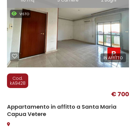
110 mq
3 Camere
2 Bagni
VISTO
IN AFFITTO
Cod.
kA9428
€ 700
Appartamento in affitto a Santa Maria
Capua Vetere