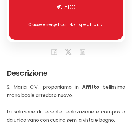
€ 500
Commerciali
Classe energetica
:
Non specificato
Industriali
Terreni
Descrizione
Prezzo
S. Maria C.V., proponiamo in
Affitto
bellissimo
monolocale arredato nuovo.
La soluzione di recente realizzazione è composta
da unico vano con cucina semi a vista e bagno.
Totale