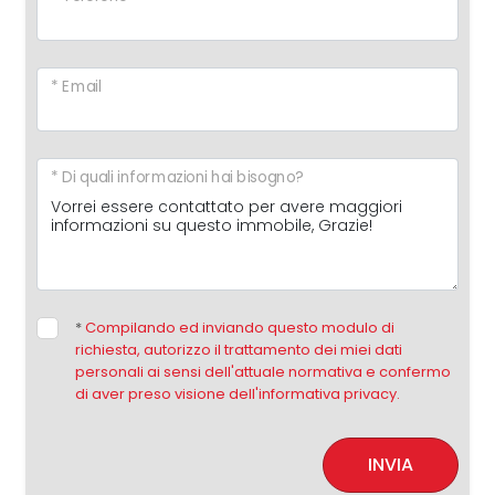
Giardino
* Email
Posto auto/Box
Balcone/Terrazzo
* Di quali informazioni hai bisogno?
Ascensore
Arredato
*
Compilando ed inviando questo modulo di
richiesta, autorizzo il trattamento dei miei dati
Nuova costruzione
personali ai sensi dell'attuale normativa e confermo
di aver preso visione dell'informativa privacy.
Lusso
INVIA