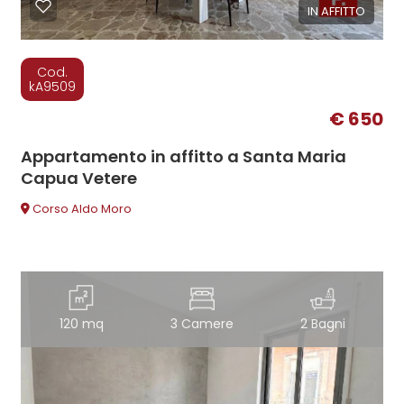
IN AFFITTO
Cod.
kA9509
€ 650
Appartamento in affitto a Santa Maria
Capua Vetere
Corso Aldo Moro
120 mq
3 Camere
2 Bagni