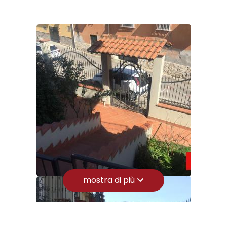
Camere: 4
Bagni: 4
3
Locali: 8
Stato conservazione: Buono
4
Piano: Multipiano
5
Riscaldamento: Autonomo
Infissi: legno e fetto
5+
Balconi: Presente
Giardino: Privato, 1.000 mq
Camere
Cucina: Abitabile
minime
mostra di più
Box: Singolo, 35 mq
Qualsiasi
Posizione: Zona residenziale
Aria Condizionata
1