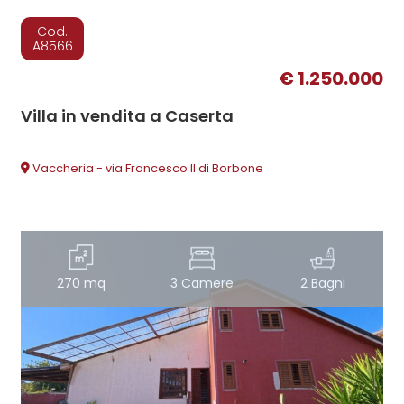
Cod.
A8566
€ 1.250.000
Villa in vendita a Caserta
Vaccheria - via Francesco II di Borbone
270 mq
3 Camere
2 Bagni