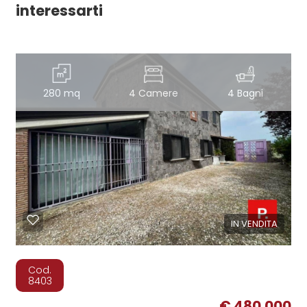
interessarti
280 mq
4 Camere
4 Bagni
IN VENDITA
Cod.
8403
€ 480.000