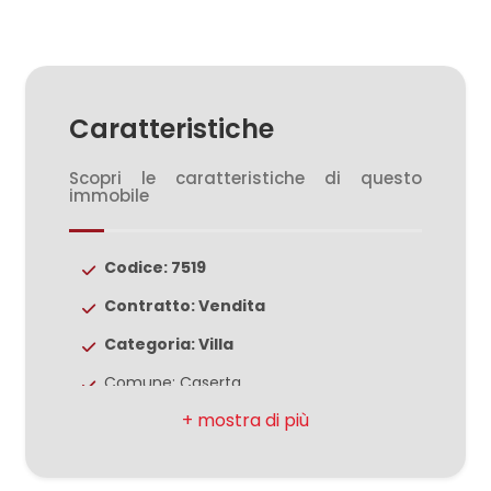
3
4
Caratteristiche
5
Scopri le caratteristiche di questo
5+
immobile
Codice: 7519
Bagni
minimi
Contratto: Vendita
Categoria: Villa
Qualsiasi
Comune: Caserta
Zona: San Leucio
1
Totale mq: 300 mq
2