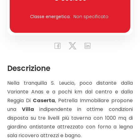
Commerciali
Classe energetica
:
Non specificato
Industriali
Terreni
Descrizione
Prezzo
Nella tranquilla S. Leucio, poco distante dalla
Variante Anas e a pochi km dal centro e dalla
Reggia Di
Caserta
, Petrella Immobiliare propone
una
Villa
indipendente in ottime condizioni
disposta su tre livelli più taverna con 1000 mq di
giardino antistante attrezzato con forno a legna
Totale
sala ricovero attrezzi e bagno.