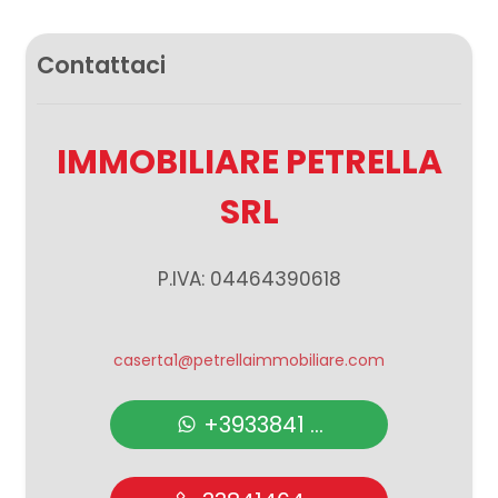
2
Contattaci
3
IMMOBILIARE PETRELLA
4
SRL
5
P.IVA: 04464390618
5+
caserta1@petrellaimmobiliare.com
Altre
+3933841 ...
opzioni
-
multiscelta