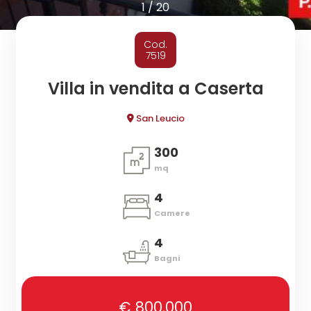
cercare
1
/
20
CONTATTI
Provincia
Cod.
7519
Comune
Villa in vendita a Caserta
San Leucio
300
mq
Tipologia
4
-
Camere
multiscelta
4
Bagni
Qualsiasi
€ 800.000
Residenziali