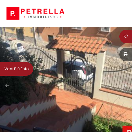
Codice
HOME
CHI
Contratto
SIAMO
Qualsiasi
IN
Vedi Più Foto
VENDITA
Vendita
IN
Affitto
AFFITTO
Scegli
NEWS
dove