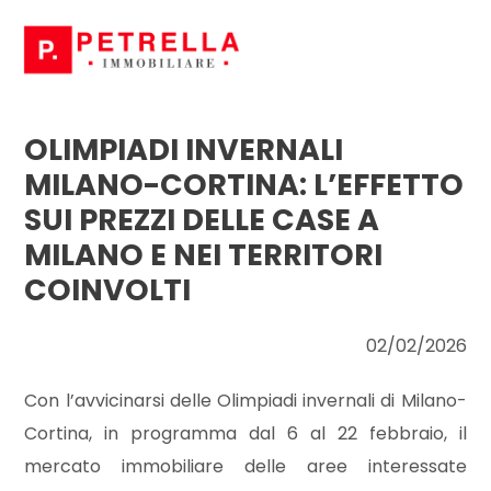
Codice
HOME
CHI
OLIMPIADI INVERNALI
Contratto
SIAMO
MILANO-CORTINA: L’EFFETTO
SUI PREZZI DELLE CASE A
Qualsiasi
IN
MILANO E NEI TERRITORI
VENDITA
COINVOLTI
Vendita
IN
02/02/2026
Affitto
AFFITTO
Con l’avvicinarsi delle Olimpiadi invernali di Milano-
Scegli
Cortina, in programma dal 6 al 22 febbraio, il
NEWS
dove
mercato immobiliare delle aree interessate