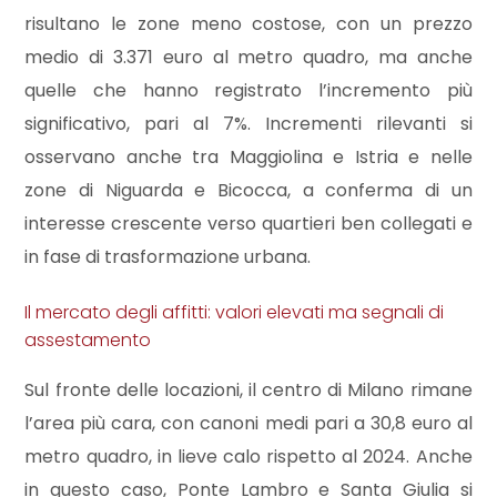
mq
risultano le zone meno costose, con un prezzo
medio di 3.371 euro al metro quadro, ma anche
quelle che hanno registrato l’incremento più
significativo, pari al 7%. Incrementi rilevanti si
osservano anche tra Maggiolina e Istria e nelle
zone di Niguarda e Bicocca, a conferma di un
Locali
interesse crescente verso quartieri ben collegati e
minimi
in fase di trasformazione urbana.
Qualsiasi
Il mercato degli affitti: valori elevati ma segnali di
assestamento
1
Sul fronte delle locazioni, il centro di Milano rimane
l’area più cara, con canoni medi pari a 30,8 euro al
2
metro quadro, in lieve calo rispetto al 2024. Anche
in questo caso, Ponte Lambro e Santa Giulia si