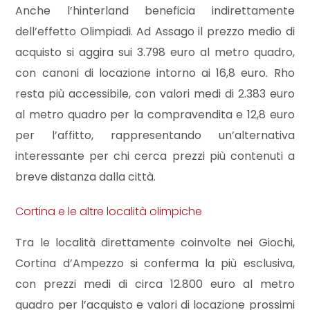
Anche l’hinterland beneficia indirettamente
dell’effetto Olimpiadi. Ad Assago il prezzo medio di
3
acquisto si aggira sui 3.798 euro al metro quadro,
con canoni di locazione intorno ai 16,8 euro. Rho
4
resta più accessibile, con valori medi di 2.383 euro
al metro quadro per la compravendita e 12,8 euro
5
per l’affitto, rappresentando un’alternativa
interessante per chi cerca prezzi più contenuti a
5+
breve distanza dalla città.
Camere
Cortina e le altre località olimpiche
minime
Tra le località direttamente coinvolte nei Giochi,
Cortina d’Ampezzo si conferma la più esclusiva,
Qualsiasi
con prezzi medi di circa 12.800 euro al metro
quadro per l’acquisto e valori di locazione prossimi
1