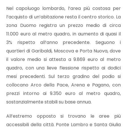
Nel capoluogo lombardo, l’area più costosa per
Commerciali
l’acquisto di un’abitazione resta il centro storico. La
zona Duomo registra un prezzo medio di circa
Industriali
11.000 euro al metro quadro, in aumento di quasi il
3% rispetto all’anno precedente. Seguono i
Terreni
quartieri di Garibaldi, Moscova e Porta Nuova, dove
il valore medio si attesta a 9.869 euro al metro
quadro, con una lieve flessione rispetto ai dodici
Prezzo
mesi precedenti. Sul terzo gradino del podio si
collocano Arco della Pace, Arena e Pagano, con
prezzi intorno ai 9.350 euro al metro quadro,
sostanzialmente stabili su base annua.
All’estremo opposto si trovano le aree più
Totale
accessibili della città. Ponte Lambro e Santa Giulia