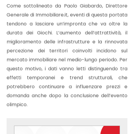
Come sottolineato da Paolo Giabardo, Direttore
Giardino
Generale di Immobiliare.it, eventi di questa portata
tendono a lasciare un’impronta che va oltre la
Posto auto/Box
durata dei Giochi. L’aumento dell’attrattività, il
miglioramento delle infrastrutture e la rinnovata
Balcone/Terrazzo
percezione dei territori coinvolti incidono sul
mercato immobiliare nel medio-lungo periodo. Per
Ascensore
questo motivo, i dati vanno letti distinguendo tra
effetti temporanei e trend strutturali, che
Arredato
potrebbero continuare a influenzare prezzi e
domanda anche dopo la conclusione dell’evento
Nuova costruzione
olimpico.
Lusso