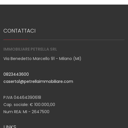
CONTATTACI
IMMOBILIARE PETRELLA SRL
Via Benedetto Marcello 91 - Milano (MI)
0823443600
caserta1@petrellaimmobiliare.com
P.IVA 04464390618
Cap. sociale: € 100.000,00
Num REA: MI - 2647500
LINKS