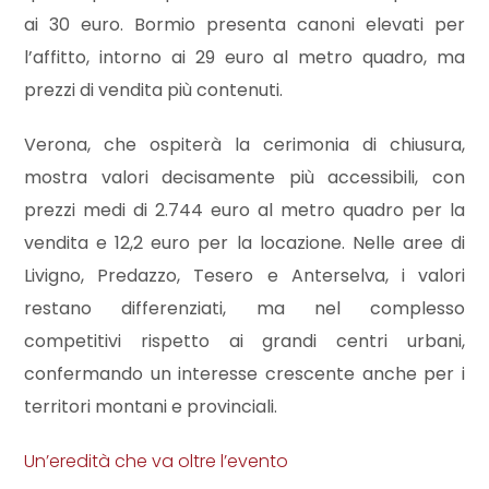
ai 30 euro. Bormio presenta canoni elevati per
l’affitto, intorno ai 29 euro al metro quadro, ma
2
prezzi di vendita più contenuti.
3
Verona, che ospiterà la cerimonia di chiusura,
mostra valori decisamente più accessibili, con
4
prezzi medi di 2.744 euro al metro quadro per la
vendita e 12,2 euro per la locazione. Nelle aree di
5
Livigno, Predazzo, Tesero e Anterselva, i valori
restano differenziati, ma nel complesso
5+
competitivi rispetto ai grandi centri urbani,
confermando un interesse crescente anche per i
Altre
territori montani e provinciali.
opzioni
-
Un’eredità che va oltre l’evento
multiscelta