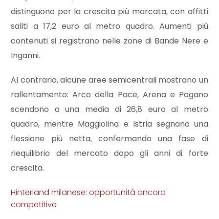
3
distinguono per la crescita più marcata, con affitti
saliti a 17,2 euro al metro quadro. Aumenti più
4
contenuti si registrano nelle zone di Bande Nere e
Inganni.
5
Al contrario, alcune aree semicentrali mostrano un
5+
rallentamento: Arco della Pace, Arena e Pagano
scendono a una media di 26,8 euro al metro
Bagni
quadro, mentre Maggiolina e Istria segnano una
minimi
flessione più netta, confermando una fase di
riequilibrio del mercato dopo gli anni di forte
Qualsiasi
crescita.
1
Hinterland milanese: opportunità ancora
competitive
2