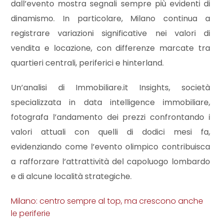
cercare
dall’evento mostra segnali sempre più evidenti di
CONTATTI
dinamismo. In particolare, Milano continua a
Provincia
registrare variazioni significative nei valori di
vendita e locazione, con differenze marcate tra
Comune
quartieri centrali, periferici e hinterland.
Un’analisi di Immobiliare.it Insights, società
specializzata in data intelligence immobiliare,
fotografa l’andamento dei prezzi confrontando i
valori attuali con quelli di dodici mesi fa,
Tipologia
evidenziando come l’evento olimpico contribuisca
-
a rafforzare l’attrattività del capoluogo lombardo
multiscelta
e di alcune località strategiche.
Qualsiasi
Milano: centro sempre al top, ma crescono anche
le periferie
Residenziali