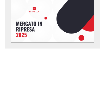
3
4
5
5+
Bagni
minimi
Qualsiasi
1
2