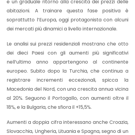
cercare
e un graduale ritorno alla crescita dei prezzi delle
CONTATTI
abitazioni. A trainare questa fase positiva è
Provincia
soprattutto l’Europa, oggi protagonista con alcuni
dei mercati più dinamici a livello internazionale.
Comune
Le analisi sui prezzi residenziali mostrano che otto
dei dieci Paesi con gli aumenti più significativi
nell’ultimo anno appartengono al continente
europeo. Subito dopo la Turchia, che continua a
registrare incrementi eccezionali, spicca la
Tipologia
Macedonia del Nord, con una crescita annua vicina
-
al 20%. Seguono il Portogallo, con aumenti oltre il
multiscelta
18%, e la Bulgaria, che sfiora il +15,5%.
Qualsiasi
Aumenti a doppia cifra interessano anche Croazia,
Slovacchia, Ungheria, Lituania e Spagna, segno di un
Residenziali