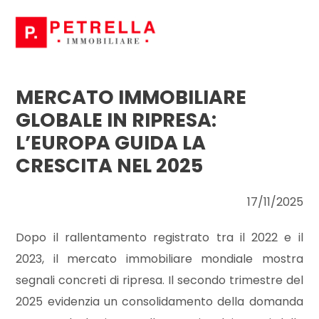
Codice
HOME
CHI
MERCATO IMMOBILIARE
Contratto
SIAMO
GLOBALE IN RIPRESA:
L’EUROPA GUIDA LA
Qualsiasi
IN
CRESCITA NEL 2025
VENDITA
Vendita
17/11/2025
IN
Affitto
Dopo il rallentamento registrato tra il 2022 e il
AFFITTO
2023, il mercato immobiliare mondiale mostra
segnali concreti di ripresa. Il secondo trimestre del
Scegli
NEWS
dove
2025 evidenzia un consolidamento della domanda