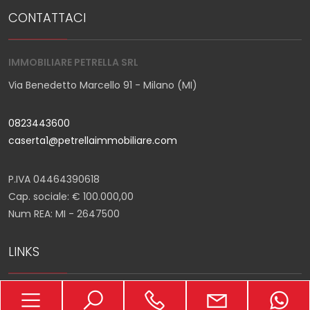
CONTATTACI
2
IMMOBILIARE PETRELLA SRL
3
Via Benedetto Marcello 91 - Milano (MI)
4
0823443600
caserta1@petrellaimmobiliare.com
5
P.IVA 04464390618
5+
Cap. sociale: € 100.000,00
Num REA: MI - 2647500
Altre
LINKS
opzioni
-
Home
multiscelta