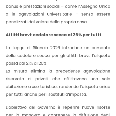
mq
bonus e prestazioni sociali – come l’Assegno Unico
o le agevolazioni universitarie – senza essere
penalizzati dal valore della propria casa.
Affitti brevi: cedolare secca al 26% per tutti
La Legge di Bilancio 2026 introduce un aumento
Locali
della cedolare secca per gli affitti brevi: l’aliquota
minimi
passa dal 21% al 26%.
La misura elimina la precedente agevolazione
Qualsiasi
riservata ai privati che affittavano una sola
abitazione a uso turistico, rendendo l’aliquota unica
1
per tutti, anche per i sostituti d’imposta.
2
L’obiettivo del Governo è reperire nuove risorse
per la manovra e contenere la diffusione degli