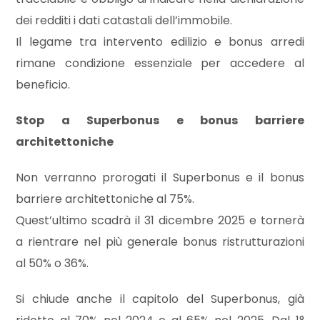
dei redditi i dati catastali dell’immobile.
3
Il legame tra intervento edilizio e bonus arredi
rimane condizione essenziale per accedere al
4
beneficio.
Stop a Superbonus e bonus barriere
5
architettoniche
5+
Non verranno prorogati il Superbonus e il bonus
barriere architettoniche al 75%.
Camere
Quest’ultimo scadrà il 31 dicembre 2025 e tornerà
minime
a rientrare nel più generale bonus ristrutturazioni
al 50% o 36%.
Qualsiasi
Si chiude anche il capitolo del Superbonus, già
1