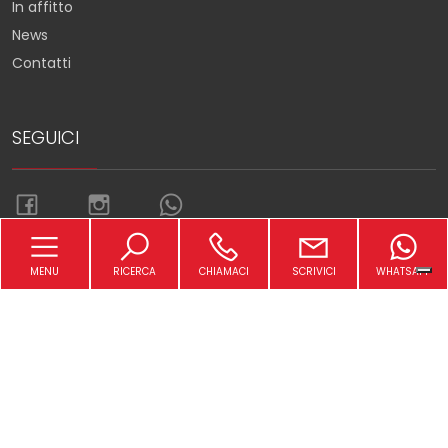
In affitto
News
Contatti
SEGUICI
MENU
RICERCA
CHIAMACI
SCRIVICI
WHATSAPP
Torna su
Sitemap
Privacy Policy
Cookie Policy
Copyright © 2026 Immobiliare Petrella Srl -
Powered by
Gestim