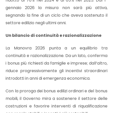
ridotto al 70% nel 2024 e al 65% nel 2025. Dal 1°
gennaio 2026 la misura non sarà più attiva,
2
segnando la fine di un ciclo che aveva sostenuto il
settore edilizio negli ultimi anni.
3
Un bilancio di continuità e razionalizzazione
4
La Manovra 2026 punta a un equilibrio tra
continuità e razionalizzazione. Da un lato, conferma
5
i bonus più richiesti da famiglie e imprese; dall’altro,
riduce progressivamente gli incentivi straordinari
5+
introdotti in anni di emergenza economica.
Altre
Con la proroga dei bonus edilizi ordinari e del bonus
opzioni
mobili, il Governo mira a sostenere il settore delle
-
costruzioni e favorire interventi di riqualificazione
multiscelta