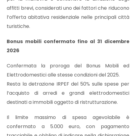
3
affitti brevi, considerati uno dei fattori che riducono
l’offerta abitativa residenziale nelle principali città
4
turistiche.
5
Bonus mobili confermato fino al 31 dicembre
2026
5+
Confermata la proroga del Bonus Mobili ed
Elettrodomestici alle stesse condizioni del 2025.
Bagni
minimi
Resta la detrazione IRPEF del 50% sulle spese per
l’acquisto di arredi e grandi elettrodomestici
Qualsiasi
destinati a immobili oggetto di ristrutturazione.
Il limite massimo di spesa agevolabile è
1
confermato a 5.000 euro, con pagamento
tracciabile e obbligo di indicare nella dichiarazione
2