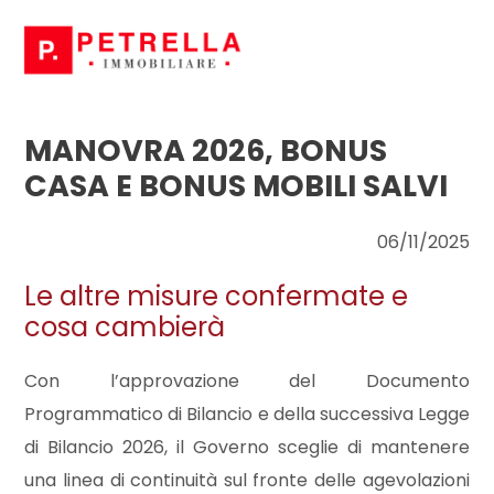
Codice
HOME
CHI
MANOVRA 2026, BONUS
Contratto
SIAMO
CASA E BONUS MOBILI SALVI
Qualsiasi
IN
06/11/2025
VENDITA
Le altre misure confermate e
Vendita
cosa cambierà
IN
Affitto
Con l’approvazione del Documento
AFFITTO
Programmatico di Bilancio e della successiva Legge
Scegli
di Bilancio 2026, il Governo sceglie di mantenere
NEWS
dove
una linea di continuità sul fronte delle agevolazioni