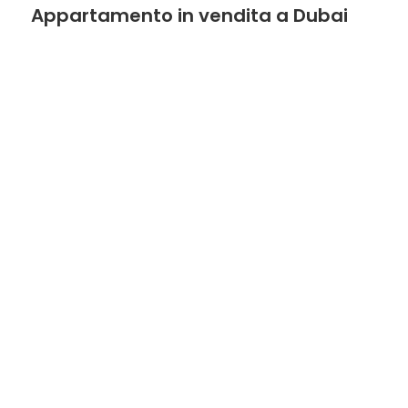
mq
Appartamento in vendita a Dubai
Locali
minimi
Qualsiasi
1
2