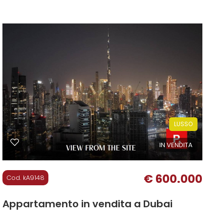
100 mq
LUSSO
IN VENDITA
€ 600.000
Cod. kA9148
Appartamento in vendita a Dubai