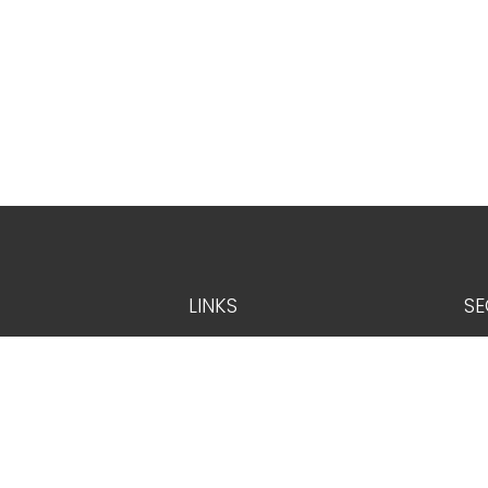
LINKS
SE
Home
Chi siamo
In vendita