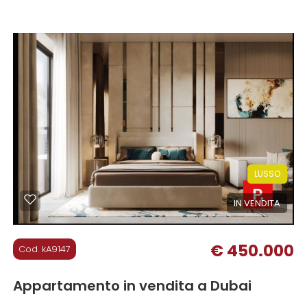
128 mq
LUSSO
IN VENDITA
€ 450.000
Cod. kA9147
Appartamento in vendita a Dubai