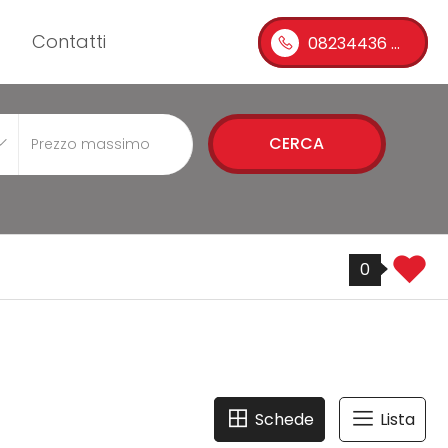
Contatti
08234436 ...
CERCA
0
Schede
Lista