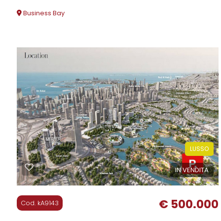
Business Bay
Commerciali
300 mq
Industriali
Terreni
Prezzo
LUSSO
IN VENDITA
€ 500.000
Cod. kA9143
Totale