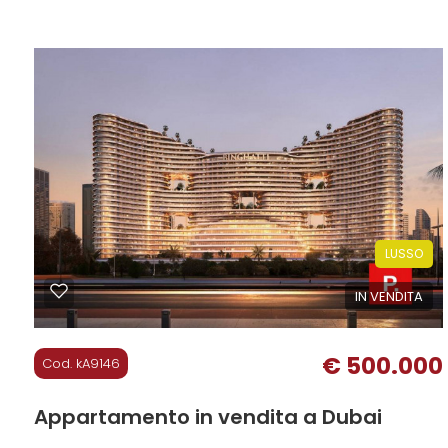
cercare
100 mq
1 Bagni
CONTATTI
Dubai
Dubai
LUSSO
Tipologia
IN VENDITA
-
multiscelta
€ 500.000
Cod. kA9146
Qualsiasi
Appartamento in vendita a Dubai
Residenziali