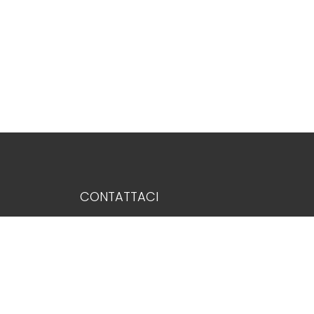
3
4
5
5+
Bagni
minimi
CONTATTACI
Qualsiasi
IMMOBILIARE PETRELLA SRL
1
Via Benedetto Marcello 91 - Milano (MI)
2